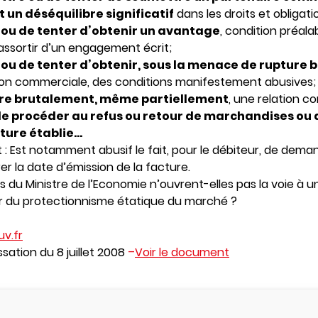
 un déséquilibre significatif
dans les droits et obligati
r ou de tenter d’obtenir un avantage
, condition préala
ssortir d’un engagement écrit;
 ou de tenter d’obtenir, sous la menace de rupture b
ion commerciale, des conditions manifestement abusives;
mpre brutalement, même partiellement
, une relation c
 de procéder au refus ou retour de marchandises ou 
ture établie…
 : Est notamment abusif le fait, pour le débiteur, de dema
rer la date d’émission de la facture.
s du Ministre de l’Economie n’ouvrent-elles pas la voie à u
r du protectionnisme étatique du marché ?
uv.fr
sation du 8 juillet 2008
–
Voir le document