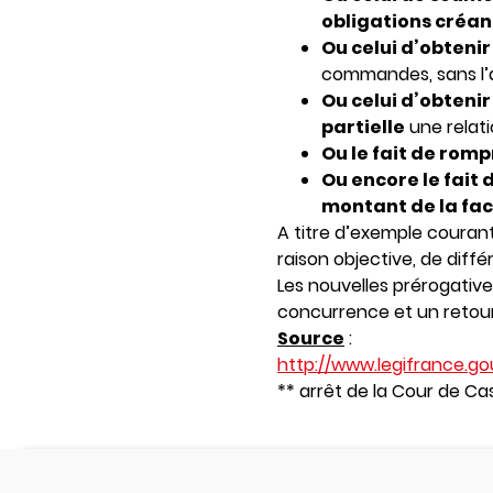
obligations créant
Ou celui d’obteni
commandes, sans l’a
Ou celui d’obtenir
partielle
une relat
Ou le fait de ro
Ou encore le fait
montant de la fac
A titre d’exemple courant
raison objective, de diffé
Les nouvelles prérogative
concurrence et un retou
Source
:
http://www.legifrance.go
** arrêt de la Cour de Cas