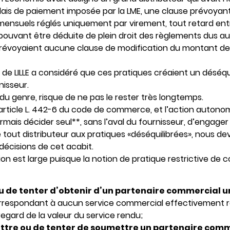
élais de paiement imposée par la LME, une clause prévoyan
nsuels réglés uniquement par virement, tout retard entr
pouvant être déduite de plein droit des règlements dus au
 prévoyaient aucune clause de modification du montant 
e LILLE a considéré que ces pratiques créaient un déséquili
nisseur.
du genre, risque de ne pas le rester très longtemps.
 l’article L. 442-6 du code de commerce, et l’action autono
rmais décider seul**, sans l’aval du fournisseur, d’engage
e tout distributeur aux pratiques «déséquilibrées», nous dev
écisions de cet acabit.
on est large puisque la notion de pratique restrictive de
 ou de tenter d’obtenir d’un partenaire commercial
rrespondant à aucun service commercial effectivement 
egard de la valeur du service rendu;
ttre ou de tenter de soumettre un partenaire comm