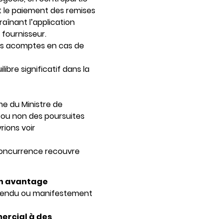
t le paiement des remises
aînant l’application
 fournisseur.
des acomptes en cas de
bre significatif dans la
me du Ministre de
r ou non des poursuites
rions voir
 concurrence recouvre
 un avantage
rendu ou manifestement
ercial à des