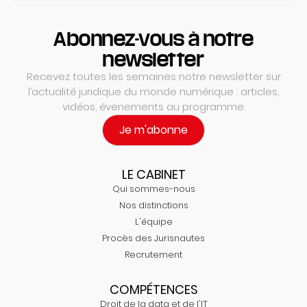
Abonnez-vous à notre
newsletter
Recevez toutes les semaines notre newsletter sur
l’actualité juridique du monde numérique : articles,
vidéos, évenements au programme.
Je m'abonne
LE CABINET
Qui sommes-nous
Nos distinctions
L'équipe
Procès des Jurisnautes
Recrutement
COMPÉTENCES
Droit de la data et de l'IT