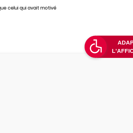
e celui qui avait motivé
L