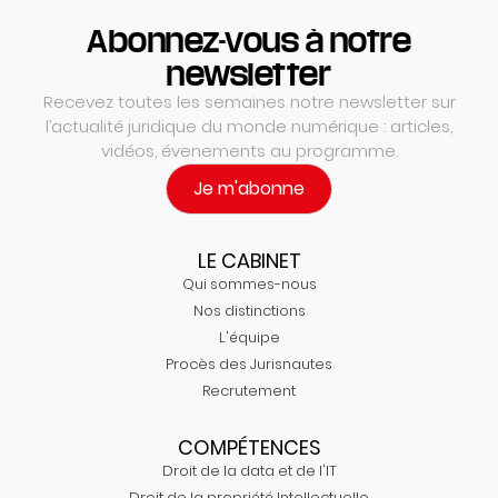
Abonnez-vous à notre
newsletter
Recevez toutes les semaines notre newsletter sur
l’actualité juridique du monde numérique : articles,
vidéos, évenements au programme.
Je m'abonne
LE CABINET
Qui sommes-nous
Nos distinctions
L'équipe
Procès des Jurisnautes
Recrutement
COMPÉTENCES
Droit de la data et de l'IT
Droit de la propriété Intellectuelle