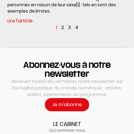
personnes en raison de leur sexe[1] : tels en sont des
exemples de limites.
Lire l'article
1
2
3
4
Abonnez-vous à notre
newsletter
Recevez toutes les semaines notre newsletter sur
l’actualité juridique du monde numérique : articles,
vidéos, évenements au programme.
Je m'abonne
LE CABINET
Qui sommes-nous