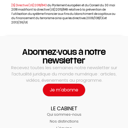
[5]
Directive (UE) 2018/843
du Parlement européen et du Conseil du 30 mai
2018 modifiant la directive (UE) 2015/849 relative à la prévention de
l’utilisation du système financier aux fins du blanchiment de capitaux ou
du financement du terrorisme ainsi que les directives 2009/138/CE et
2013/36/UE
Abonnez-vous à notre
newsletter
Recevez toutes les semaines notre newsletter sur
l’actualité juridique du monde numérique : articles,
vidéos, évenements au programme.
Je m'abonne
LE CABINET
Qui sommes-nous
Nos distinctions