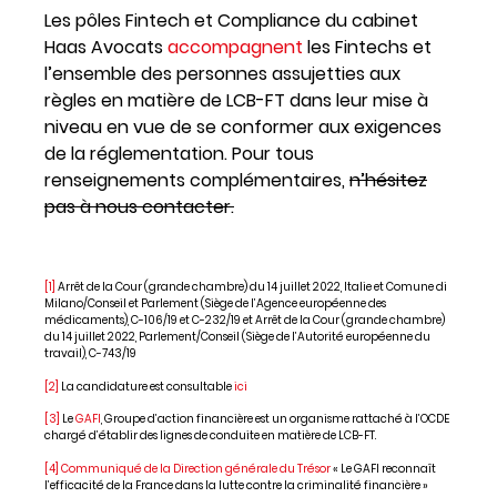
Les pôles Fintech et Compliance du cabinet
Haas Avocats
accompagnent
les Fintechs et
l’ensemble des personnes assujetties aux
règles en matière de LCB-FT dans leur mise à
niveau en vue de se conformer aux exigences
de la réglementation. Pour tous
renseignements complémentaires,
n’hésitez
pas à nous contacter.
[1]
Arrêt de la Cour (grande chambre) du 14 juillet 2022, Italie et Comune di
Milano/Conseil et Parlement (Siège de l’Agence européenne des
médicaments), C-106/19 et C-232/19 et Arrêt de la Cour (grande chambre)
du 14 juillet 2022, Parlement/Conseil (Siège de l’Autorité européenne du
travail), C-743/19
[2]
La candidature est consultable
ici
[3]
Le
GAFI
, Groupe d’action financière est un organisme rattaché à l’OCDE
chargé d’établir des lignes de conduite en matière de LCB-FT.
[4]
Communiqué de la Direction générale du Trésor
« Le GAFI reconnaît
l’efficacité de la France dans la lutte contre la criminalité financière »