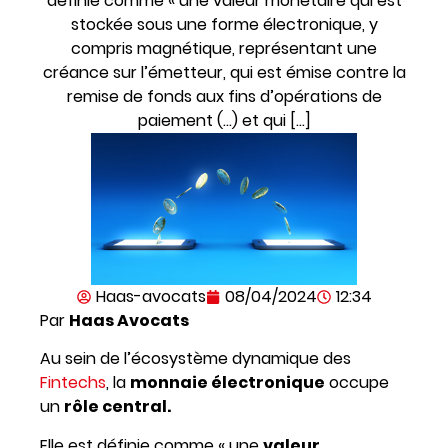
définie comme « une valeur monétaire qui est
stockée sous une forme électronique, y
compris magnétique, représentant une
créance sur l’émetteur, qui est émise contre la
remise de fonds aux fins d’opérations de
paiement (…) et qui […]
Haas-avocats
08/04/2024
12:34
Par
Haas Avocats
Au sein de l’écosystème dynamique des
Fintechs
, la
monnaie électronique
occupe
un
rôle central.
Elle est définie comme « une
valeur