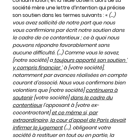
condamnation, et la filiale obtient alors de sa
société mère une lettre d’intention qui précise
son soutien dans les termes suivants : «
(…)
vous avez sollicité de notre part que nous
vous confirmions par écrit notre soutien dans
le cadre de ce contentieux ; ce à quoi nous
pouvons répondre favorablement sans
aucune difficulté. (…) Comme vous le savez,
[notre société] a
toujours apporté son soutien ‘
y compris financier ‘
à [votre société],
notamment par avances réalisées en compte
courant d’associé. Nous vous confirmons bien
volontiers que [notre société]
continuera à
soutenir
[votre société]
dans le cadre du
contentieux
l’opposant à [votre ex-
cocontractant]
et ce même si, par
extraordinaire, la cour d’appel de Paris devait
infirmer le jugement
(…), obligeant votre
société à restituer en tout ou en partie, la