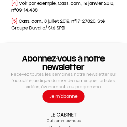
[4]
Voir par exemple, Cass. com., 19 janvier 2010,
n°09-14.438
[5]
Cass. com., 3 juillet 2019, n°17-27820, Sté
Groupe Duval c/ Sté SPBI
Abonnez-vous à notre
newsletter
Recevez toutes les semaines notre newsletter sur
l’actualité juridique du monde numérique : articles,
vidéos, évenements au programme.
Je m'abonne
LE CABINET
Qui sommes-nous