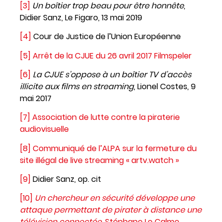
[3]
Un boîtier trop beau pour être honnête
,
Didier Sanz, Le Figaro, 13 mai 2019
[4]
Cour de Justice de l’Union Européenne
[5]
Arrêt de la CJUE du 26 avril 2017 Filmspeler
[6]
La CJUE s’oppose à un boîtier TV d’accès
illicite aux films en streaming
, Lionel Costes, 9
mai 2017
[7]
Association de lutte contre la piraterie
audiovisuelle
[8]
Communiqué de l’ALPA sur la fermeture du
site illégal de live streaming « artv.watch »
[9]
Didier Sanz, op. cit
[10]
Un chercheur en sécurité développe une
attaque permettant de pirater à distance une
télévision connectée
, Stéphane Le Calme,