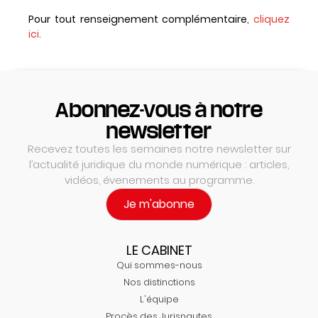
Pour tout renseignement complémentaire
,
cliquez
ici
.
Abonnez-vous à notre
newsletter
Recevez toutes les semaines notre newsletter sur
l’actualité juridique du monde numérique : articles,
vidéos, évenements au programme.
Je m'abonne
LE CABINET
Qui sommes-nous
Nos distinctions
L'équipe
Procès des Jurisnautes