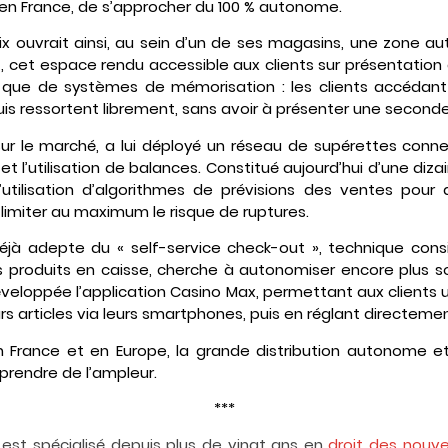
 en France, de s’approcher du 100 % autonome.
rix ouvrait ainsi, au sein d’un de ses magasins, une zone
t, cet espace rendu accessible aux clients sur présentation 
i que de systèmes de mémorisation : les clients accédan
is ressortent librement, sans avoir à présenter une seconde 
 sur le marché, a lui déployé un réseau de supérettes conn
 l’utilisation de balances. Constitué aujourd’hui d’une diz
utilisation d’algorithmes de prévisions des ventes pour a
 limiter au maximum le risque de ruptures.
déjà adepte du « self-service check-out », technique consis
produits en caisse, cherche à autonomiser encore plus so
eloppée l’application Casino Max, permettant aux clients util
s articles via leurs smartphones, puis en réglant directement
France et en Europe, la grande distribution autonome et l
prendre de l’ampleur.
***
est spécialisé depuis plus de vingt ans en
droit des nouve