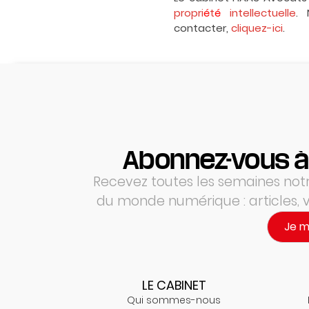
propri
é
t
é
intellectuelle
. 
contacter,
cliquez-ici
.
Abonnez-vous à
Recevez toutes les semaines notre
du monde numérique : articles,
Je 
LE CABINET
Qui sommes-nous