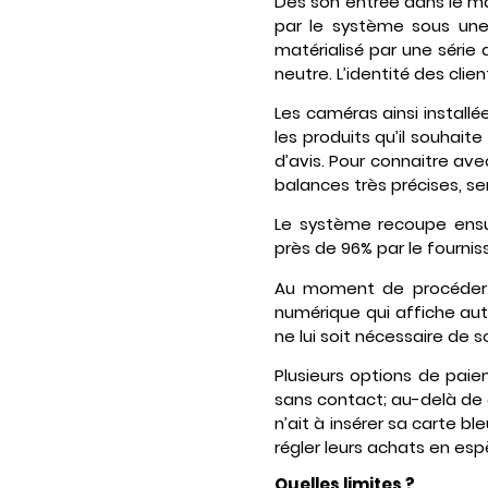
Dès son entrée dans le ma
par le système sous une
matérialisé par une série
neutre. L’identité des clie
Les caméras ainsi installé
les produits qu’il souhait
d’avis. Pour connaitre av
balances très précises, s
Le système recoupe ensui
près de 96% par le fourniss
Au moment de procéder au
numérique qui affiche aut
ne lui soit nécessaire de so
Plusieurs options de pai
sans contact; au-delà de 
n’ait à insérer sa carte bl
régler leurs achats en esp
Quelles limites ?