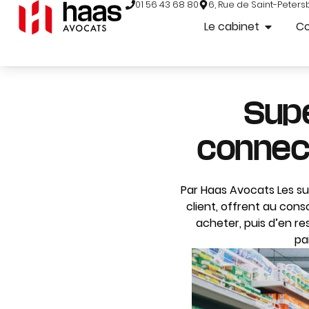
01 56 43 68 80
6, Rue de Saint-Peters
Le cabinet
C
Sup
connect
Par Haas Avocats Les s
client, offrent au cons
acheter, puis d’en re
pa