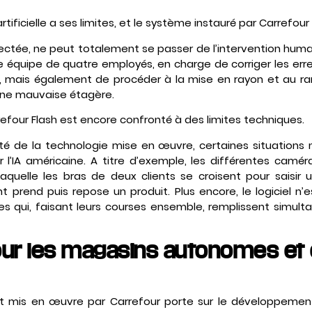
 artificielle a ses limites, et le système instauré par Carrefou
ectée, ne peut totalement se passer de l’intervention huma
une équipe de quatre employés, en charge de corriger les err
mais également de procéder à la mise en rayon et au ra
une mauvaise étagère.
four Flash est encore confronté à des limites techniques.
cité de la technologie mise en œuvre, certaines situations
r l’IA américaine. A titre d’exemple, les différentes cam
 laquelle les bras de deux clients se croisent pour saisir u
nt prend puis repose un produit. Plus encore, le logiciel n
es qui, faisant leurs courses ensemble, remplissent simu
pour les magasins autonomes et
nt mis en œuvre par Carrefour porte sur le développeme