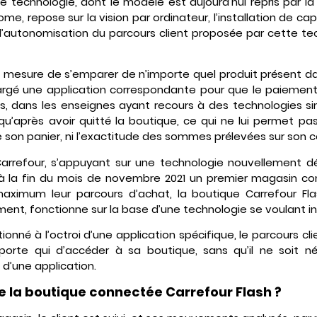
 technologie, dont le modèle est aujourd’hui repris par la
e, repose sur la vision par ordinateur, l’installation de cap
s l’autonomisation du parcours client proposée par cette te
 en mesure de s’emparer de n’importe quel produit présent dan
hargé une application correspondante pour que le paiement
s, dans les enseignes ayant recours à des technologies simil
qu’après avoir quitté la boutique, ce qui ne lui permet pa
 son panier, ni l’exactitude des sommes prélevées sur son 
Carrefour, s’appuyant sur une technologie nouvellement d
t à la fin du mois de novembre 2021 un premier magasin c
 maximum leur parcours d’achat, la boutique Carrefour Fla
t, fonctionne sur la base d’une technologie se voulant intu
tionné à l’octroi d’une application spécifique, le parcours c
porte qui d’accéder à sa boutique, sans qu’il ne soit n
d’une application.
la boutique connectée Carrefour Flash ?