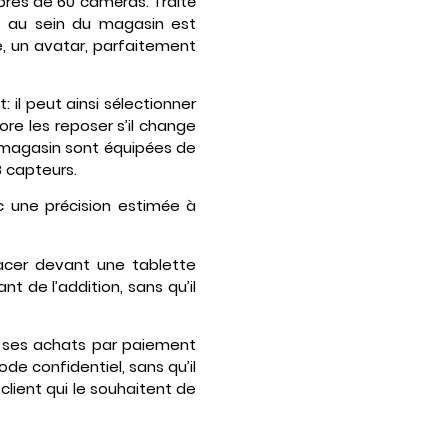
près de 60 caméras. Traité
t au sein du magasin est
e, un avatar, parfaitement
 il peut ainsi sélectionner
ore les reposer s’il change
u magasin sont équipées de
8 capteurs.
c une précision estimée à
lacer devant une tablette
 de l’addition, sans qu’il
e ses achats par paiement
e confidentiel, sans qu’il
 client qui le souhaitent de