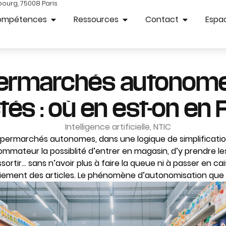
bourg, 75008 Paris
ompétences
Ressources
Contact
Espac
ermarchés autonome
és : où en est-on en 
Intelligence artificielle
,
NTIC
upermarchés autonomes, dans une logique de simplificati
ommateur la possiblité d’entrer en magasin, d’y prendre les
ssortir… sans n’avoir plus à faire la queue ni à passer en c
iement des articles. Le phénomène d’autonomisation que 