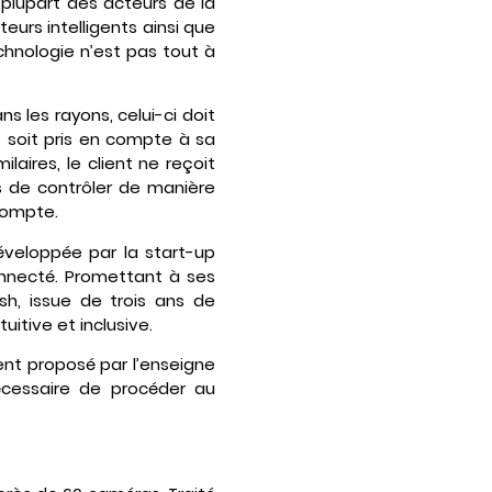
 plupart des acteurs de la
teurs intelligents ainsi que
chnologie n’est pas tout à
s les rayons, celui-ci doit
 soit pris en compte à sa
aires, le client ne reçoit
s de contrôler de manière
compte.
éveloppée par la start-up
onnecté. Promettant à ses
sh, issue de trois ans de
itive et inclusive.
lient proposé par l’enseigne
écessaire de procéder au