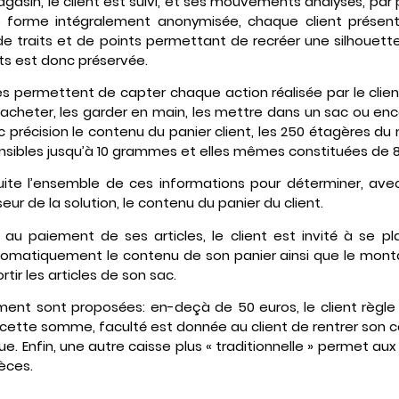
gasin, le client est suivi, et ses mouvements analysés, par 
 forme intégralement anonymisée, chaque client présen
 de traits et de points permettant de recréer une silhouett
nts est donc préservée.
es permettent de capter chaque action réalisée par le client:
e acheter, les garder en main, les mettre dans un sac ou enc
ec précision le contenu du panier client, les 250 étagères d
ensibles jusqu’à 10 grammes et elles mêmes constituées de 
te l’ensemble de ces informations pour déterminer, ave
eur de la solution, le contenu du panier du client.
 paiement de ses articles, le client est invité à se p
omatiquement le contenu de son panier ainsi que le montant
rtir les articles de son sac.
ement sont proposées: en-deçà de 50 euros, le client règl
cette somme, faculté est donnée au client de rentrer son cod
eue. Enfin, une autre caisse plus « traditionnelle » permet aux
èces.