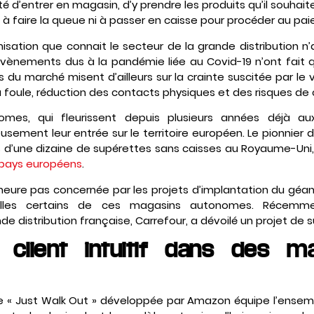
 d’entrer en magasin, d’y prendre les produits qu’il souhait
us à faire la queue ni à passer en caisse pour procéder au pai
ation que connait le secteur de la grande distribution n
 évènements dus à la pandémie liée au Covid-19 n’ont fait
rs du marché misent d’ailleurs sur la crainte suscitée par le 
la foule, réduction des contacts physiques et des risques d
mes, qui fleurissent depuis plusieurs années déjà aux
sement leur entrée sur le territoire européen. Le pionnier d
d’une dizaine de supérettes sans caisses au Royaume-Uni
s pays européens
.
l’heure pas concernée par les projets d’implantation du géant
illes certains de ces magasins autonomes. Récemm
e distribution française, Carrefour, a dévoilé un projet de
 client intuitif dans des m
gie « Just Walk Out » développée par Amazon équipe l’ense