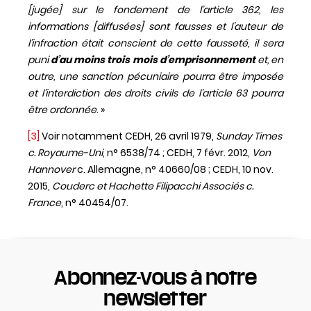
[jugée] sur le fondement de l’article 362, les
informations [diffusées] sont fausses et l’auteur de
l’infraction était conscient de cette fausseté, il sera
puni
d’au moins trois mois d’emprisonnement
et, en
outre, une sanction pécuniaire pourra être imposée
et l’interdiction des droits civils de l’article 63 pourra
être ordonnée
. »
[3]
Voir notamment CEDH, 26 avril 1979,
Sunday Times
c. Royaume-Uni
, n° 6538/74 ; CEDH, 7 févr. 2012,
Von
Hannover
c. Allemagne, n° 40660/08 ; CEDH, 10 nov.
2015,
Couderc et Hachette Filipacchi Associés c.
France
, n° 40454/07.
Abonnez-vous à notre
newsletter