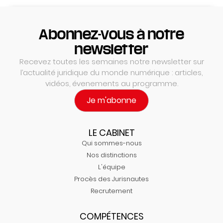
Abonnez-vous à notre
newsletter
Recevez toutes les semaines notre newsletter sur
l’actualité juridique du monde numérique : articles,
vidéos, évenements au programme.
Je m'abonne
LE CABINET
Qui sommes-nous
Nos distinctions
L'équipe
Procès des Jurisnautes
Recrutement
COMPÉTENCES