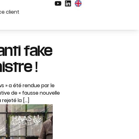
e client
anti fake
istre !
ws » a été rendue par le
utive de « fausse nouvelle
rejeté la […]