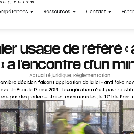
bourg, 75008 Paris
ompétences
Ressources
Contact
Espac
er usage de référé « 
 à l’encontre d’un min
Actualité juridique
,
Réglementation
mière décision faisant application de la loi « anti fake ne
ce de Paris le 17 mai 2019 : l’exagération n’est pas constit
référé par des parlementaires communistes, le TGI de Paris a 