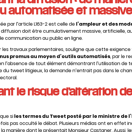
e ou automatisée et massive
e par l’article L163-2 est celle de
l’ampleur et des modal
 diffusion doit être cumulativement massive, artificielle, 
de communication au public en ligne.
ur les travaux parlementaires, souligne que cette exigence
enus promus au moyen d’outils automatisés
, par le r
n l’absence de tout élément démontrant l’utilisation de t
ée du tweet litigieux, la demande n’entrait pas dans le cha
lectoral.
t le risque d’altération de
 que si
les termes du Tweet posté par le ministre de l’
tefois pas occulté le débat. Plusieurs médias ont en effet in
 la manière dont le présentait Monsieur Castaner. Aussi, le