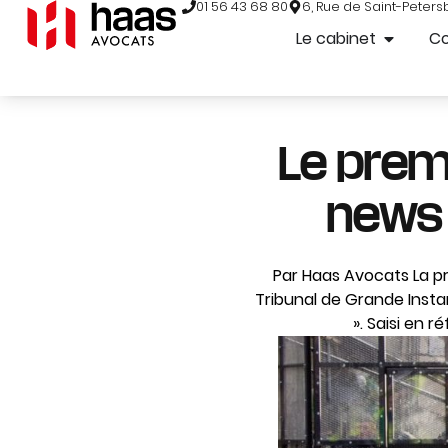
01 56 43 68 80
6, Rue de Saint-Peters
Le cabinet
C
Le premi
news »
Par Haas Avocats La pre
Tribunal de Grande Instan
». Saisi en 