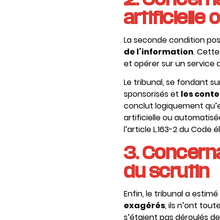
artificiell
La seconde condition posé
de l’information
. Cette
et opérer sur un service 
Le tribunal, se fondant s
sponsorisés et
les cont
conclut logiquement qu’e
artificielle ou automatis
l’article L.163-2 du Code é
3. Concernan
du scrutin
Enfin, le tribunal a estimé
exagérés
, ils n’ont tou
s’étaient pas déroulés de