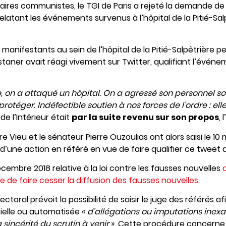
aires communistes, le TGI de Paris a rejeté la demande d
elatant les événements survenus à l’hôpital de la Pitié-Sa
de manifestants au sein de l’hôpital de la Pitié-Salpêtrière
taner avait réagi vivement sur Twitter, qualifiant l’événe
ère, on a attaqué un hôpital. On a agressé son personnel so
protéger. Indéfectible soutien à nos forces de l’ordre : elle
 de l’Intérieur était
par la suite revenu sur son propos
,
 Vieu et le sénateur Pierre Ouzoulias ont alors saisi le 10 m
d’une action en référé en vue de faire qualifier ce tweet d
décembre 2018 relative à la loi contre les fausses nouvelles
 de faire cesser la diffusion des fausses nouvelles.
ectoral prévoit la possibilité de saisir le juge des référés af
icielle ou automatisée «
d’allégations ou imputations inex
a sincérité du scrutin à venir
». Cette procédure concerne 