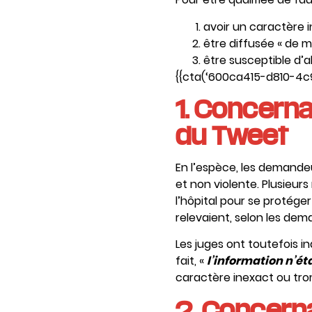
avoir un caractère 
être diffusée « de m
être susceptible d’al
{{cta(‘600ca415-d810-4c9
1. Concerna
du Tweet
En l’espèce, les demandeu
et non violente. Plusieur
l’hôpital pour se protége
relevaient, selon les de
Les juges ont toutefois i
fait, «
l’information n’ét
caractère inexact ou tro
2. Concerna