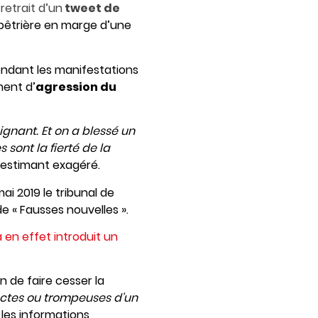
e
retrait d’un
tweet de
lpêtrière en marge d’une
 pendant les manifestations
ment d’
agression du
ignant. Et on a blessé un
s sont la fierté de la
 l’estimant exagéré.
ai 2019 le tribunal de
e « Fausses nouvelles ».
a en effet introduit un
in de faire cesser la
actes ou trompeuses d’un
les informations