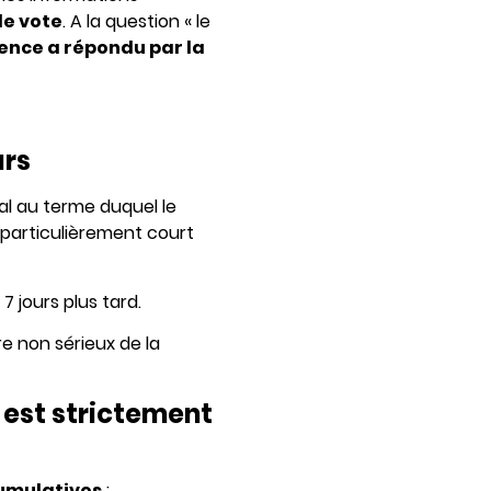
le vote
. A la question « le
dence a répondu par la
urs
ral au terme duquel le
 particulièrement court
t 7 jours plus tard.
re non sérieux de la
 est strictement
cumulatives
: