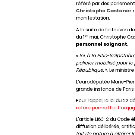
référé par des parlement
Christophe Castaner
r
manifestation.
A la suite de l’intrusion 
er
du 1
mai, Christophe Cas
personnel soignant
.
«
Ici, à la Pitié-Salpêtri
policier mobilisé pour le 
République.
». Le ministre
L’eurodéputée Marie-Pierre
grande instance de Paris 
Pour rappel, la loi du 22 
référé permettant au juge
L’article L163-2 du Code él
diffusion délibérée, artif
fait de nature à altérer l