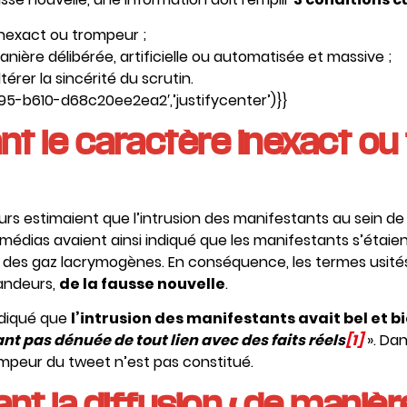
inexact ou trompeur ;
anière délibérée, artificielle ou automatisée et massive ;
térer la sincérité du scrutin.
5-b610-d68c20ee2ea2′,’justifycenter’)}}
nt le caractère inexact o
rs estimaient que l’intrusion des manifestants au sein de 
s médias avaient ainsi indiqué que les manifestants s’étaie
r des gaz lacrymogènes. En conséquence, les termes usités 
mandeurs,
de la fausse nouvelle
.
ndiqué que
l’intrusion des manifestants avait bel et bi
ant pas dénuée de tout lien avec des faits réels
[1]
». Dan
mpeur du tweet n’est pas constitué.
nt la diffusion « de manièr