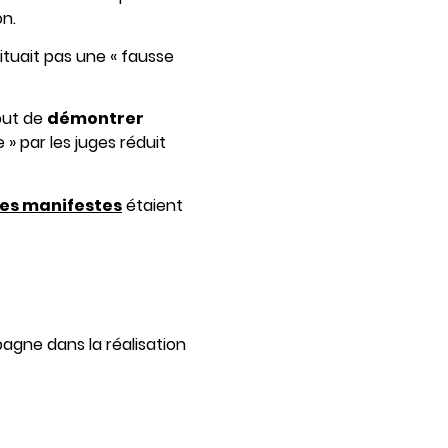
on.
tituait pas une « fausse
 but de
démontrer
 » par les juges réduit
les manifestes
étaient
agne dans la réalisation