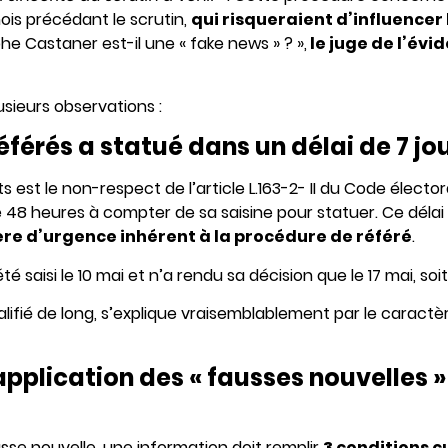
mois précédant le scrutin,
qui risqueraient d’influencer 
he Castaner est-il une « fake news » ? »,
le juge de l’évi
usieurs observations :
éférés a statué dans un délai de 7 jo
 est le non-respect de l’article L.163-2- II du Code électo
e 48 heures à compter de sa saisine pour statuer. Ce délai
ère d’urgence inhérent à la procédure de référé
.
été saisi le 10 mai et n’a rendu sa décision que le 17 mai, soi
lifié de long, s’explique vraisemblablement par le caractè
pplication des « fausses nouvelles »
usse nouvelle, une information doit remplir
3 conditions 