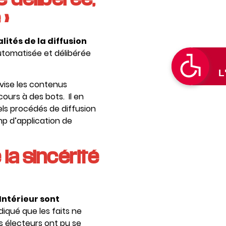
 »
ités de la diffusion
automatisée et délibérée
 vise les contenus
ecours à des bots. Il en
els procédés de diffusion
mp d’application de
 la sincérité
Intérieur sont
diqué que les faits ne
s électeurs ont pu se