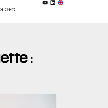
e client
ette :