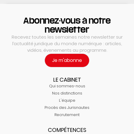
Abonnez-vous à notre
newsletter
Recevez toutes les semaines notre newsletter sur
l’actualité juridique du monde numérique : articles,
vidéos, évenements au programme.
Je m'abonne
LE CABINET
Qui sommes-nous
Nos distinctions
L'équipe
Procès des Jurisnautes
Recrutement
COMPÉTENCES