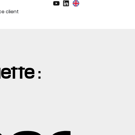
e client
ette :