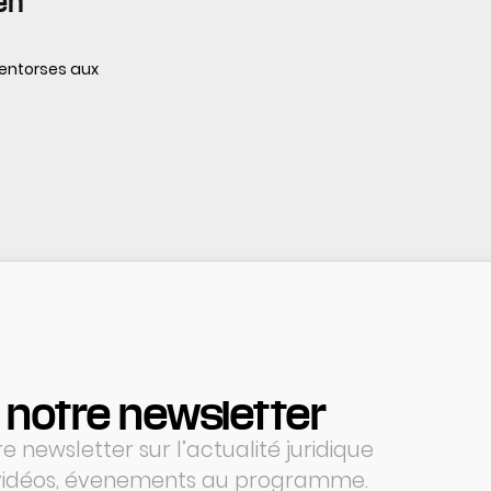
en
entorses aux
 notre newsletter
 newsletter sur l’actualité juridique
 vidéos, évenements au programme.