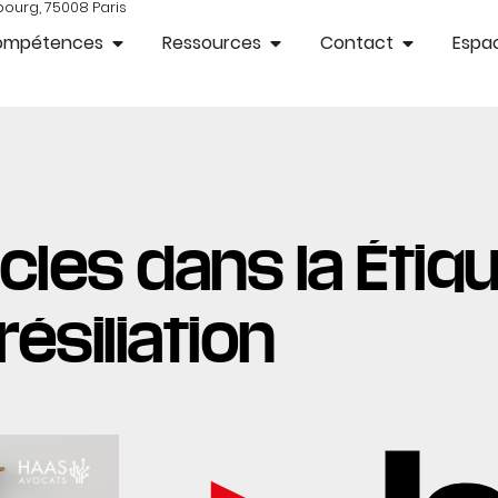
bourg, 75008 Paris
ompétences
Ressources
Contact
Espac
cles dans la Étiqu
résiliation