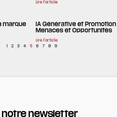
Lire l'article
a marque
IA Générative et Promotion 
Menaces et Opportunités
Lire l'article
1
2
3
4
5
6
7
8
9
 notre newsletter