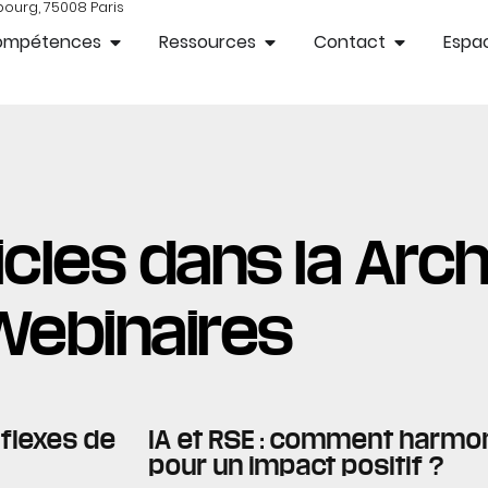
bourg, 75008 Paris
ompétences
Ressources
Contact
Espac
cles dans la Arch
Webinaires
réflexes de
IA et RSE : comment harmon
pour un impact positif ?