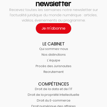
newsletter
Recevez toutes les semaines notre newsletter sur
l’actualité juridique du monde numérique : articles,
vidéos, évenements au programme.
Je m'abonne
LE CABINET
Qui sommes-nous
Nos distinctions
L'équipe
Procès des Jurisnautes
Recrutement
COMPÉTENCES
Droit de la data et de l'IT
Droit de la propriété Intellectuelle
Droit du E-commerce
Droit numérique des affaires