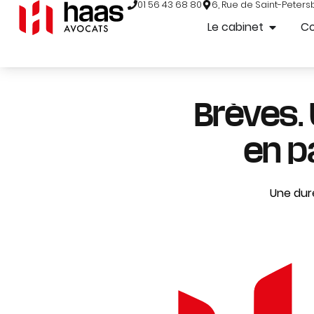
01 56 43 68 80
6, Rue de Saint-Peters
Le cabinet
C
Brèves.
en p
Une duré