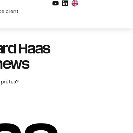
e client
ard Haas
lnews
erprètes?