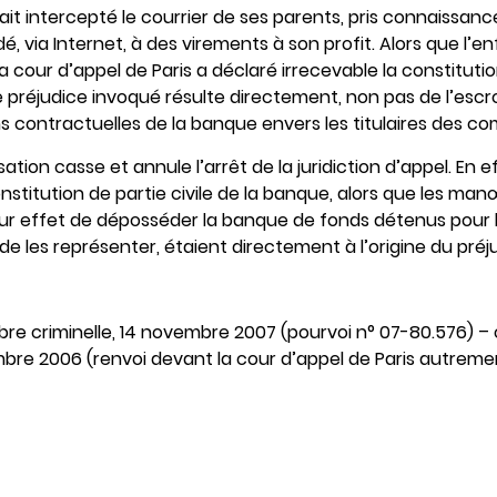
ait intercepté le courrier de ses parents, pris connaissan
, via Internet, à des virements à son profit. Alors que l’e
 cour d’appel de Paris a déclaré irrecevable la constitution
le préjudice invoqué résulte directement, non pas de l’escr
ns contractuelles de la banque envers les titulaires des co
ation casse et annule l’arrêt de la juridiction d’appel. En e
onstitution de partie civile de la banque, alors que les m
ur effet de déposséder la banque de fonds détenus pour 
 de les représenter, étaient directement à l’origine du préj
re criminelle, 14 novembre 2007 (pourvoi n° 07-80.576) –
embre 2006 (renvoi devant la cour d’appel de Paris autre