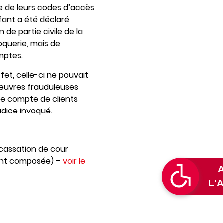
ce de leurs codes d’accès
nfant a été déclaré
 de partie civile de la
oquerie, mais de
mptes.
ffet, celle-ci ne pouvait
anœuvres frauduleuses
le compte de clients
udice invoqué.
 cassation de cour
ment composée) –
voir le