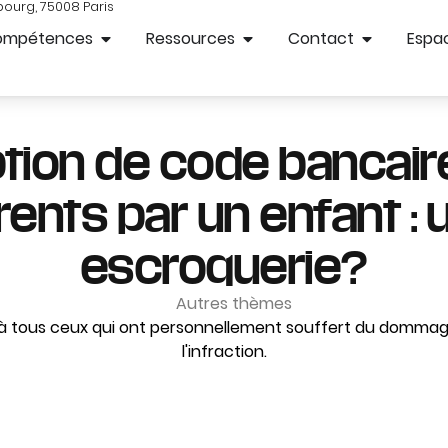
bourg, 75008 Paris
ompétences
Ressources
Contact
Espac
ption de code bancair
rents par un enfant : 
escroquerie?
Autres thèmes
nt à tous ceux qui ont personnellement souffert du domm
l'infraction.