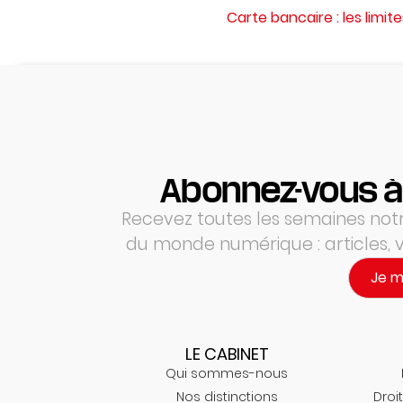
Carte bancaire : les limit
Abonnez-vous à
Recevez toutes les semaines notre
du monde numérique : articles,
Je 
LE CABINET
Qui sommes-nous
Nos distinctions
Droit