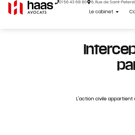
01 56 43 68 80
6, Rue de Saint-Peters
Le cabinet
C
Interce
pa
L'action civile appartie