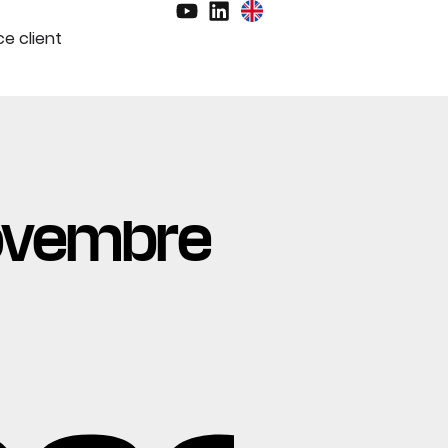
e client
 novembre