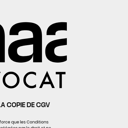
LA COPIE DE CGV
 force que les Conditions
otégées par le droit et ne