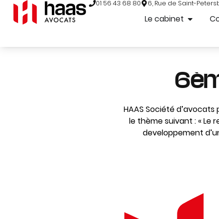
01 56 43 68 80
6, Rue de Saint-Peters
Le cabinet
C
6èm
HAAS Société d’avocats 
le thème suivant : « Le 
developpement d’un