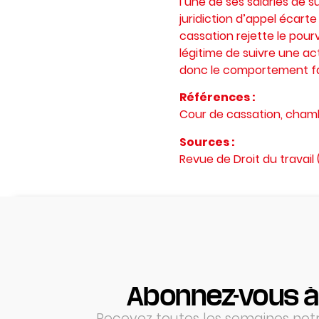
l’une de ses salariés de s
juridiction d’appel écart
cassation rejette le pour
légitime de suivre une act
donc le comportement faut
Références :
Cour de cassation, chamb
Sources :
Revue de Droit du travail 
Abonnez-vous à
Recevez toutes les semaines notre