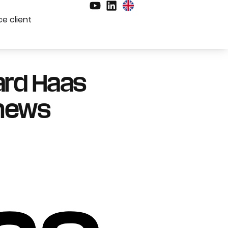
e client
ard Haas
lnews