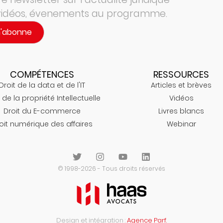
 vidéos, évenements au programme.
m'abonne
COMPÉTENCES
RESSOURCES
Droit de la data et de l'IT
Articles et brèves
 de la propriété Intellectuelle
Vidéos
Droit du E-commerce
Livres blancs
oit numérique des affaires
Webinar
© 1998-2026 - Tous droits réservés
Design et intégration :
Agence Parf.