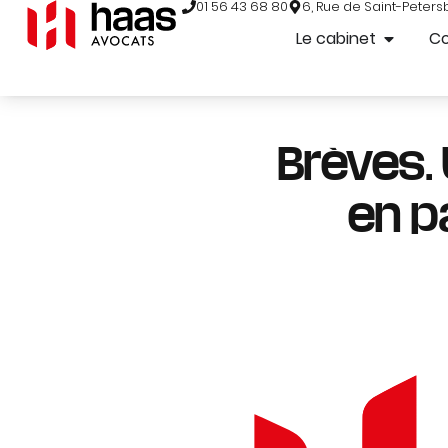
01 56 43 68 80
6, Rue de Saint-Peters
Le cabinet
C
Brèves.
en p