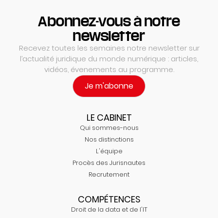
Abonnez-vous à notre
newsletter
Recevez toutes les semaines notre newsletter sur
l’actualité juridique du monde numérique : articles,
vidéos, évenements au programme.
Je m'abonne
LE CABINET
Qui sommes-nous
Nos distinctions
L'équipe
Procès des Jurisnautes
Recrutement
COMPÉTENCES
Droit de la data et de l'IT