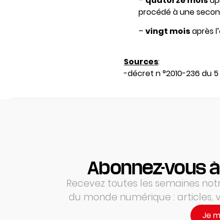
–
quatorze mois
apr
procédé à une seco
–
vingt mois
après l
Sources
:
-décret n °2010-236 du 5
Abonnez-vous à
Recevez toutes les semaines notre
du monde numérique : articles,
Je 