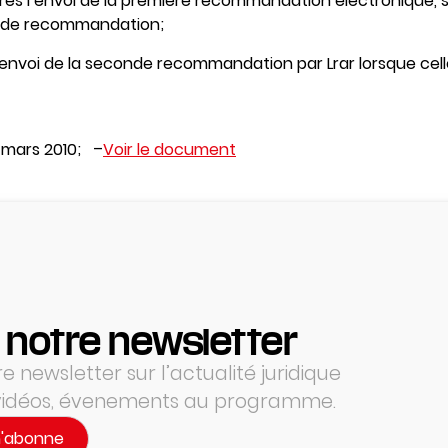
ès l’envoi de la première recommandation électronique, s
nde recommandation;
’envoi de la seconde recommandation par Lrar lorsque celle-
 mars 2010; –
Voir le document
 notre newsletter
 newsletter sur l’actualité juridique
 vidéos, évenements au programme.
m'abonne