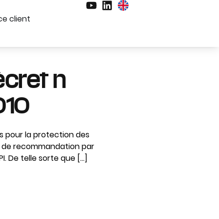
e client
écret n
010
s pour la protection des
ure de recommandation par
I. De telle sorte que […]