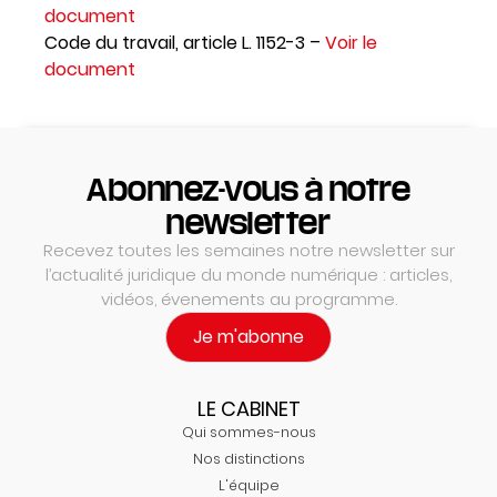
document
Code du travail, article L. 1152-3 –
Voir le
document
Abonnez-vous à notre
newsletter
Recevez toutes les semaines notre newsletter sur
l’actualité juridique du monde numérique : articles,
vidéos, évenements au programme.
Je m'abonne
LE CABINET
Qui sommes-nous
Nos distinctions
L'équipe