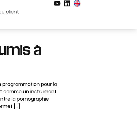
e client
oumis à
 de programmation pour la
ment comme un instrument
ontre la pornographie
ermet […]