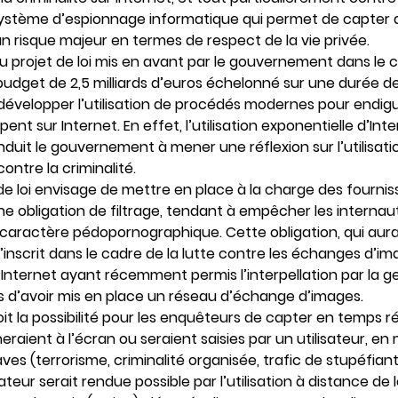
 système d’espionnage informatique qui permet de capter
n risque majeur en termes de respect de la vie privée.
au projet de loi mis en avant par le gouvernement dans le c
budget de 2,5 milliards d’euros échelonné sur une durée d
évelopper l’utilisation de procédés modernes pour endigu
ent sur Internet. En effet, l’utilisation exponentielle d’Inte
duit le gouvernement à mener une réflexion sur l’utilisati
ontre la criminalité.
e loi envisage de mettre en place à la charge des fournis
ne obligation de filtrage, tendant à empêcher les interna
caractère pédopornographique. Cette obligation, qui aur
, s’inscrit dans le cadre de la lutte contre les échanges d’
nternet ayant récemment permis l’interpellation par la g
 d’avoir mis en place un réseau d’échange d’images.
évoit la possibilité pour les enquêteurs de capter en temps 
eraient à l’écran ou seraient saisies par un utilisateur, en
raves (terrorisme, criminalité organisée, trafic de stupéfian
isateur serait rendue possible par l’utilisation à distance d