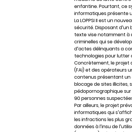
enfantine. Pourtant, ce
informatiques présente u
La LOPPSI II est un nouve
sécurité. Disposant d’un 
texte vise notamment à d
criminelles qui se développ
d’actes délinquants a con
technologies pour lutter c
Concrètement, le projet d
(FAI) et des opérateurs u
contenus présentant un 
blocage de sites illicites
pédopornographique sur I
90 personnes suspectées
Par ailleurs, le projet pr
informatiques qui s’affich
les infractions les plus g
données à l’insu de l’util