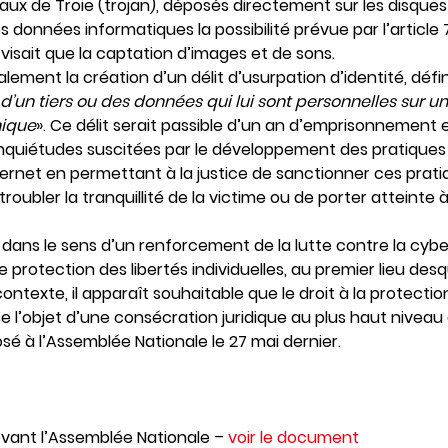
ux de Troie (trojan), déposés directement sur les disques
es données informatiques la possibilité prévue par l’artic
visait que la captation d’images et de sons.
galement la création d’un délit d’usurpation d’identité, dé
 d’un tiers ou des données qui lui sont personnelles sur u
nique
». Ce délit serait passible d’un an d’emprisonnement 
inquiétudes suscitées par le développement des pratiques
Internet en permettant à la justice de sanctionner ces prati
oubler la tranquillité de la victime ou de porter atteinte
t dans le sens d’un renforcement de la lutte contre la cybe
 protection des libertés individuelles, au premier lieu desq
contexte, il apparaît souhaitable que le droit à la protect
l’objet d’une consécration juridique au plus haut niveau de
osé à l’Assemblée Nationale le 27 mai dernier.
vant l’Assemblée Nationale –
voir le document