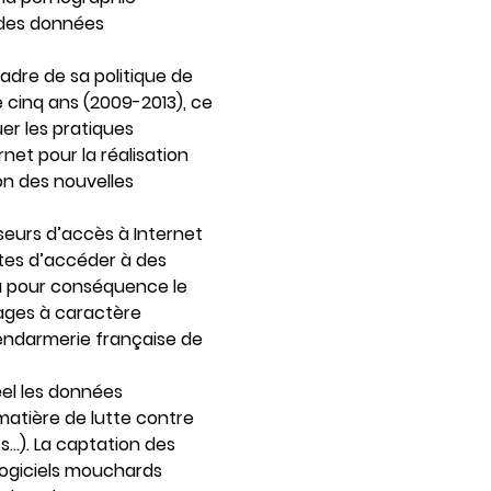
 des données
adre de sa politique de
e cinq ans (2009-2013), ce
er les pratiques
rnet pour la réalisation
on des nouvelles
seurs d’accès à Internet
utes d’accéder à des
a pour conséquence le
images à caractère
endarmerie française de
réel les données
 matière de lutte contre
ts…). La captation des
e logiciels mouchards