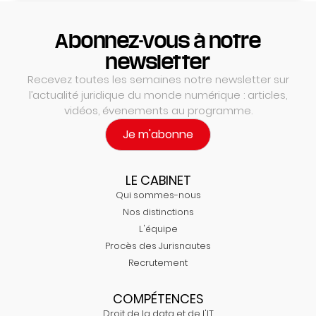
Abonnez-vous à notre
newsletter
Recevez toutes les semaines notre newsletter sur
l’actualité juridique du monde numérique : articles,
vidéos, évenements au programme.
Je m'abonne
LE CABINET
Qui sommes-nous
Nos distinctions
L'équipe
Procès des Jurisnautes
Recrutement
COMPÉTENCES
Droit de la data et de l'IT