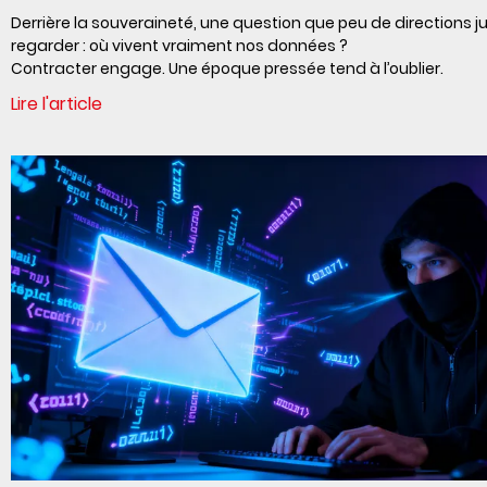
Derrière la souveraineté, une question que peu de directions j
regarder : où vivent vraiment nos données ?
Contracter engage. Une époque pressée tend à l’oublier.
Lire l'article