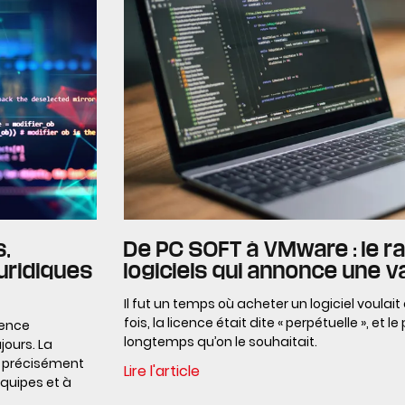
s,
De PC SOFT à VMware : le r
uridiques
logiciels qui annonce une v
Il fut un temps où acheter un logiciel voulait
fois, la licence était dite « perpétuelle », et
cence
longtemps qu’on le souhaitait.
jours. La
st précisément
Lire l'article
équipes et à