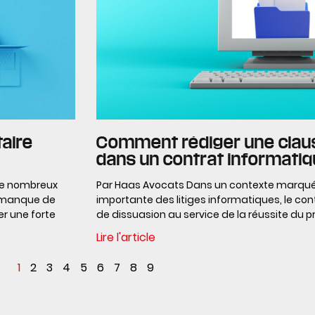
taire
Comment rédiger une claus
dans un contrat informatiq
de nombreux
Par Haas Avocats Dans un contexte marqu
le manque de
importante des litiges informatiques, le c
er une forte
de dissuasion au service de la réussite du p
Lire l'article
1
2
3
4
5
6
7
8
9