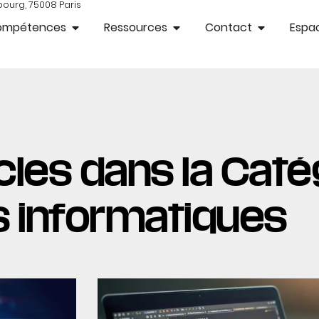
bourg, 75008 Paris
ompétences
Ressources
Contact
Espac
cles dans la Catég
es informatiques