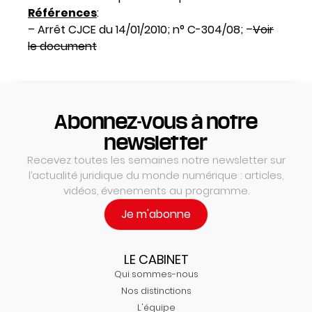
Références
:
– Arrêt CJCE du 14/01/2010; n° C-304/08; –
Voir
le document
Abonnez-vous à notre
newsletter
Recevez toutes les semaines notre newsletter sur
l’actualité juridique du monde numérique : articles,
vidéos, évenements au programme.
Je m'abonne
LE CABINET
Qui sommes-nous
Nos distinctions
L'équipe