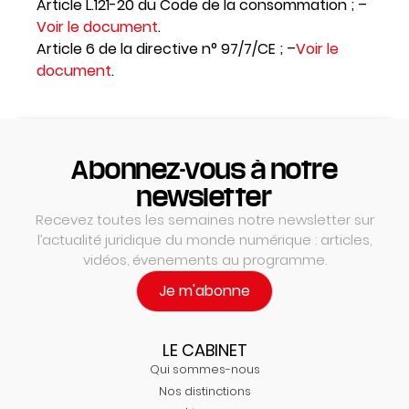
Article L.121-20 du Code de la consommation ; –
Voir le document
.
Article 6 de la directive n° 97/7/CE ; –
Voir le
document
.
Abonnez-vous à notre
newsletter
Recevez toutes les semaines notre newsletter sur
l’actualité juridique du monde numérique : articles,
vidéos, évenements au programme.
Je m'abonne
LE CABINET
Qui sommes-nous
Nos distinctions