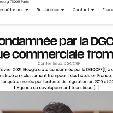
bourg, 75008 Paris
ompétences
Ressources
Contact
Espac
ondamnée par la DG
que commerciale tro
Contentieux
,
DGCCRF
février 2021, Google a été condamnée par la DGCCRF[1] à u
onstitué un « classement trompeur » des hôtels en Franc
e l’enquête menée par l’autorité de régulation en 2019 et 20
L’Agence de développement touristique […]