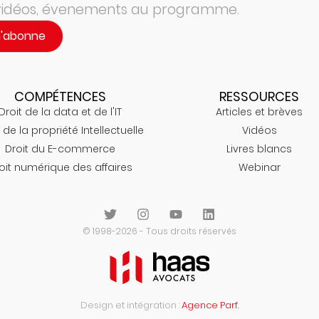
 vidéos, évenements au programme.
m'abonne
COMPÉTENCES
RESSOURCES
Droit de la data et de l'IT
Articles et brèves
 de la propriété Intellectuelle
Vidéos
Droit du E-commerce
Livres blancs
oit numérique des affaires
Webinar
© 1998-2026 - Tous droits réservés
Design et intégration :
Agence Parf.