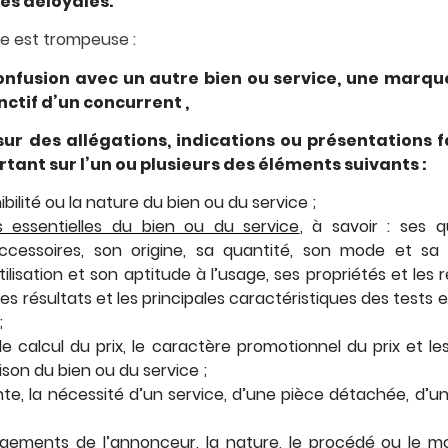
es déloyales.
e est trompeuse :
confusion avec un autre bien ou service, une marq
nctif d’un concurrent ,
 sur des allégations, indications ou présentations 
rtant sur l’un ou plusieurs des éléments suivants :
nibilité ou la nature du bien ou du service ;
es essentielles du bien ou du service
, à savoir : ses q
ccessoires, son origine, sa quantité, son mode et sa 
ilisation et son aptitude à l’usage, ses propriétés et les
e les résultats et les principales caractéristiques des tests
;
de calcul du prix, le caractère promotionnel du prix et le
ison du bien ou du service ;
nte, la nécessité d’un service, d’une pièce détachée, d
gements de l’annonceur, la nature, le procédé ou le mo