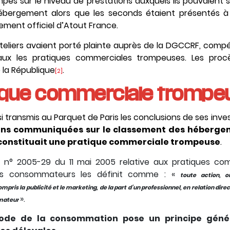
mpés sur le niveau de prestations auxquels ils pouvaien
 hébergement alors que les seconds étaient présentés 
ement officiel d’Atout France.
teliers avaient porté plainte auprès de la DGCCRF, com
ux les pratiques commerciales trompeuses. Les procè
 la République
.
[2]
tique commerciale trompe
i transmis au Parquet de Paris les conclusions de ses inves
ons communiquées sur le classement des hébergem
constituait une pratique commerciale trompeuse
.
 n° 2005-29 du 11 mai 2005 relative aux pratiques co
 des consommateurs les définit comme : «
toute action, 
s la publicité et le marketing, de la part d’un professionnel, en relation direc
».
mmateur
u Code de la consommation pose un principe génér