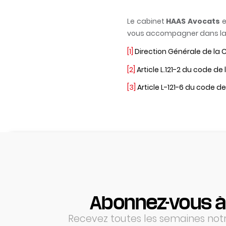
Le cabinet
HAAS Avocats
e
vous accompagner dans la 
[1]
Direction Générale de la
[2]
Article L.121-2 du code 
[3]
Article L-121-6 du code 
Abonnez-vous à
Recevez toutes les semaines notre