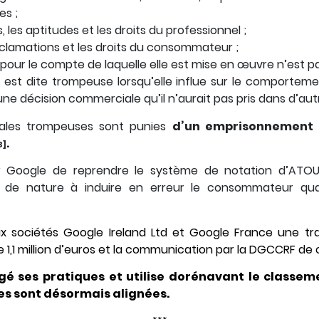
es ;
és, les aptitudes et les droits du professionnel ;
éclamations et les droits du consommateur ;
pour le compte de laquelle elle est mise en œuvre n’est pa
 est dite trompeuse lorsqu’elle influe sur le comport
une décision commerciale qu’il n’aurait pas pris dans d’au
iales trompeuses sont punies
d’un emprisonnement 
.
3]
our Google de reprendre le système de notation d’ATO
 de nature à induire en erreur le consommateur qua
aux sociétés Google Ireland Ltd et Google France une t
1,1 million d’euros et la communication par la DGCCRF de 
gé ses pratiques et utilise dorénavant le classemen
les sont désormais alignées.