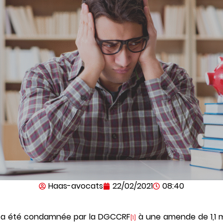
Haas-avocats
22/02/2021
08:40
gle a été condamnée par la DGCCRF
à une amende de 1,1 mi
[1]