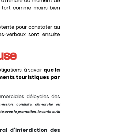
t s’attendre au moment de
à tort comme moins bien
pétente pour constater au
s-verbaux sont ensuite
use
tigations, à savoir
que la
ents touristiques par
mmerciales déloyales des
omission, conduite, démarche ou
te avec la promotion, la vente ou la
al d’interdiction des