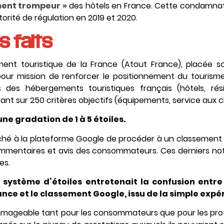
ment trompeur »
des hôtels en France. Cette condamnatio
orité de régulation en 2019 et 2020.
s faits
nt touristique de la France (Atout France), placée sou
ur mission de renforcer le positionnement du tourisme f
s des hébergements touristiques français (hôtels, ré
nt sur 250 critères objectifs (équipements, service aux clie
ne gradation de 1 à 5 étoiles.
proché à la plateforme Google de procéder à un classement
ommentaires et avis des consommateurs. Ces derniers not
es.
e système d’étoiles entretenait la confusion entre
ce et le classement Google, issu de la simple expér
mageable tant pour les consommateurs que pour les profes