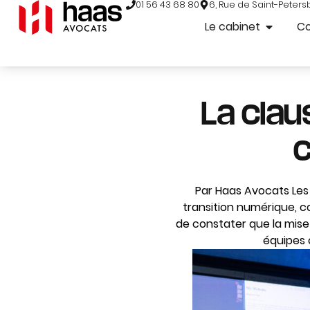
01 56 43 68 80
6, Rue de Saint-Peters
Le cabinet
C
La clau
c
Par Haas Avocats Les 
transition numérique, c
de constater que la mise 
équipes 