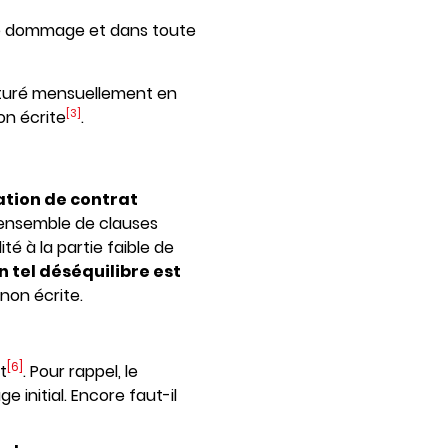
 de dommage et dans toute
acturé mensuellement en
[3]
on écrite
.
ation de contrat
ensemble de clauses
é à la partie faible de
 un tel déséquilibre est
 non écrite.
[6]
t
. Pour rappel, le
initial. Encore faut-il