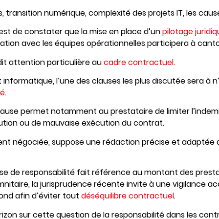
tés, transition numérique, complexité des projets IT, les ca
est de constater que la mise en place d’un
pilotage juridi
tion avec les équipes opérationnelles participera à canto
 dit attention particulière au
cadre contractuel
.
 informatique, l’une des clauses les plus discutée sera à 
té
.
lause permet notamment au prestataire de limiter l’indemn
cution ou de mauvaise exécution du contrat.
ent négociée, suppose une rédaction précise et adaptée a
ause de responsabilité fait référence au montant des presta
nitaire, la jurisprudence récente invite à une vigilance ac
ond afin d’éviter tout
déséquilibre contractuel
.
rizon sur cette question de la responsabilité dans les cont