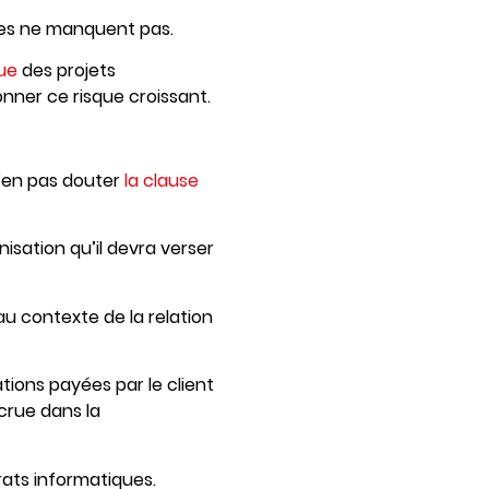
uses ne manquent pas.
que
des projets
nner ce risque croissant.
n’en pas douter
la clause
isation qu’il devra verser
u contexte de la relation
tions payées par le client
crue dans la
rats informatiques.