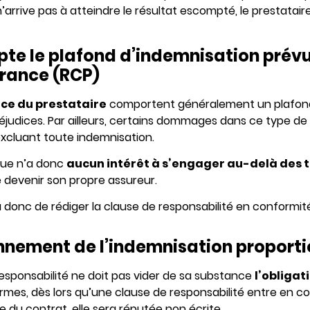
 n’arrive pas à atteindre le résultat escompté, le prestatair
te le plafond d’indemnisation prévu
urance (RCP)
ce du prestataire
comportent généralement un plafond
judices. Par ailleurs, certains dommages dans ce type de 
xcluant toute indemnisation.
que n’a donc
aucun intérêt à s’engager au-delà des 
 devenir son propre assureur.
ira donc de rédiger la clause de responsabilité en conform
onnement de l’indemnisation proport
responsabilité ne doit pas vider de sa substance
l’obligat
ermes, dès lors qu’une clause de responsabilité entre en c
e du contrat, elle sera réputée non écrite.