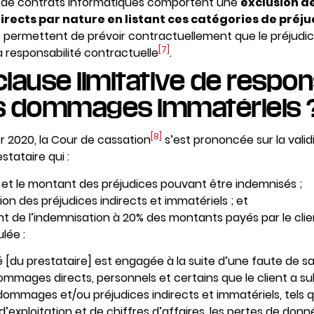
lus de contrats informatiques comportent une
exclusion 
rects par nature en listant ces catégories de préju
s permettent de prévoir contractuellement que le préjudice
[7]
 responsabilité contractuelle
.
clause limitative de respon
es dommages immatériels 
[8]
er 2020, la Cour de cassation
s’est prononcée sur la valid
stataire qui :
e et le montant des préjudices pouvant être indemnisés ;
ion des préjudices indirects et immatériels ; et
t de l’indemnisation à 20% des montants payés par le clie
lée :
é [du prestataire] est engagée à la suite d’une faute de sa
ommages directs, personnels et certains que le client a sub
dommages et/ou préjudices indirects et immatériels, tels q
’exploitation et de chiffres d’affaires, les pertes de don