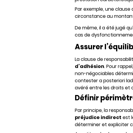
Par exemple, une clause 
circonstance au montant
De même, il a été jugé q
cas de dysfonctionnement
Assurer l’équili
La clause de responsabilit
d’adhésion
. Pour rappe
non-négociables déterminé
contester a posteriori la
avéré entre les droits et 
Définir périmèt
Par principe, la responsab
préjudice indirect
est l
déterminer et expliciter