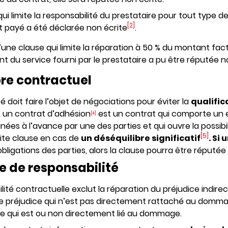
qui limite la responsabilité du prestataire pour tout type
[2]
 payé a été déclarée non écrite
.
u’une clause qui limite la réparation à 50 % du montant f
 du service fourni par le prestataire a pu être réputée n
bre contractuel
é doit faire l’objet de négociations pour éviter la
qualific
l, un contrat d’adhésion
est un contrat qui comporte un 
[4]
es à l’avance par une des parties et qui ouvre la possibilit
[5]
dite clause en cas de
un déséquilibre significatif
. Si
obligations des parties, alors la clause pourra être réputée
re de responsabilité
ilité contractuelle exclut la réparation du préjudice indirec
e préjudice qui n’est pas directement rattaché au dommage 
 ce qui est ou non directement lié au dommage.