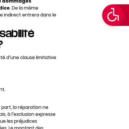
de dommages
dice
. De la même
 indirect entrera dans le
sabilité
?
ité d’une clause limitative
nt.
 part, la réparation ne
is, à l’exclusion expresse
ue les préjudices
nées. Le montant des