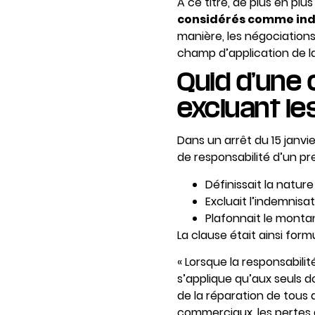
A ce titre, de plus en p
considérés comme indi
manière, les négociation
champ d’application de la
Quid d’une 
excluant l
Dans un arrêt du 15 janvi
de responsabilité d’un pre
Définissait la natur
Excluait l’indemnisat
Plafonnait le montan
La clause était ainsi formu
« Lorsque la responsabilit
s’applique qu’aux seuls d
de la réparation de tous 
commerciaux, les pertes d