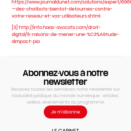
https://www.journaldunet.com/solutions/expert/696
—des-chatbots-bientot-detournes-contre-
votre-reseau-et-vos-utilisateurs.shtml
[3]
http://info.haas-avocats.com/droit-
digital/5-raisons-de-mener-une-%C3%A9tude-
dimpact-pia
Abonnez-vous à notre
newsletter
Recevez toutes les semaines notre newsletter sur
l’actualité juridique du monde numérique : articles,
vidéos, évenements au programme.
Je m'abonne
LE CABINET