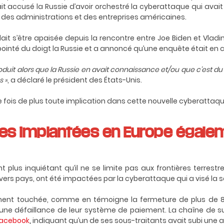
t accusé la Russie d’avoir orchestré la cyberattaque qui avait t
 des administrations et des entreprises américaines.
ait s’être apaisée depuis la rencontre entre Joe Biden et Vladimi
pointé du doigt la Russie et a annoncé qu’une enquête était en c
roduit alors que la Russie en avait connaissance et/ou que c’est du fai
s »
, a déclaré le président des États-Unis.
 fois de plus toute implication dans cette nouvelle cyberattaq
ses implantées en Europe égale
plus inquiétant qu’il ne se limite pas aux frontières terrestr
ivers pays, ont été impactées par la cyberattaque qui a visé la 
èrement touchée, comme en témoigne la fermeture de plus de
une défaillance de leur système de paiement. La chaîne de
acebook
,
indiquant
qu’un de ses sous-traitants avait subi une 