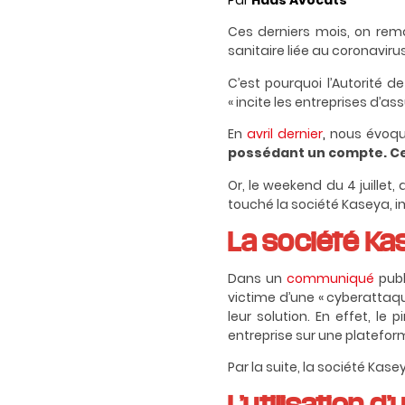
Par
Haas Avocats
Ces derniers mois, on rem
sanitaire liée au coronavirus
C’est pourquoi l’
Autorité de
« incite les entreprises d’a
En
avril dernier
,
nous évoqui
possédant un compte. Cet
Or, le weekend du 4 juillet
touché la société Kaseya, 
La société Kas
Dans un
communiqué
publ
victime d’une « cyberattaqu
leur solution. En effet, le 
entreprise sur une platefor
Par la suite, la société Kas
L’utilisation d