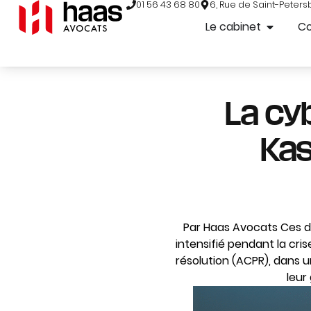
01 56 43 68 80
6, Rue de Saint-Peters
Le cabinet
C
La cy
Kas
Par Haas Avocats Ces d
intensifié pendant la cris
résolution (ACPR), dans un
leur