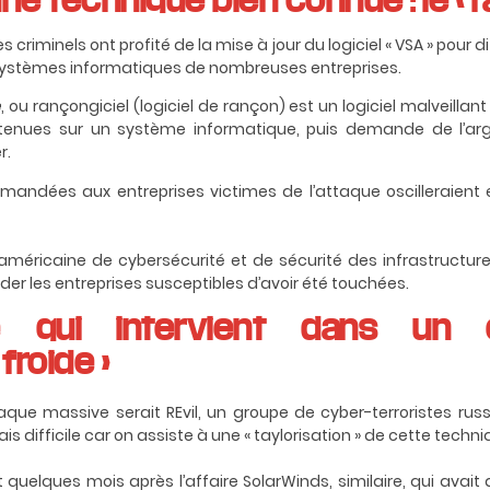
s criminels ont profité de la mise à jour du logiciel « VSA » pour d
s systèmes informatiques de nombreuses entreprises.
e
, ou rançongiciel (logiciel de rançon) est un logiciel malveillan
tenues sur un système informatique, puis demande de l’ar
r.
emandées aux entreprises victimes de l’attaque oscilleraient e
 américaine de cybersécurité et de sécurité des infrastructures 
der les entreprises susceptibles d’avoir été touchées.
e qui intervient dans un 
froide »
que massive serait REvil, un groupe de cyber-terroristes russes
s difficile car on assiste à une « taylorisation » de cette techn
 quelques mois après l’affaire SolarWinds, similaire, qui avait 