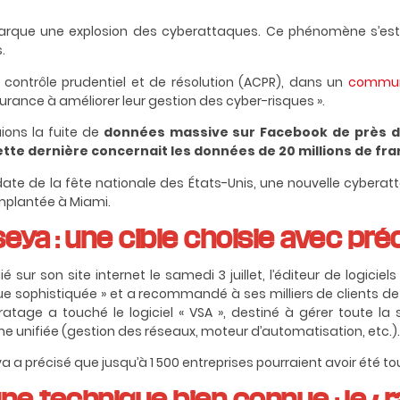
arque une explosion des cyberattaques. Ce phénomène s’est i
.
 contrôle prudentiel et de résolution (ACPR), dans un
commun
ssurance à améliorer leur gestion des cyber-risques ».
ons la fuite de
données massive sur Facebook de près de 
te dernière concernait les données de 20 millions de fra
, date de la fête nationale des États-Unis, une nouvelle cybe
implantée à Miami.
eya : une cible choisie avec pré
ié sur son site internet le samedi 3 juillet, l’éditeur de logicie
e sophistiquée » et a recommandé à ses milliers de clients de 
piratage a touché le logiciel « VSA »,
destiné à gérer toute la 
me unifiée (gestion des réseaux, moteur d’automatisation, etc.).
eya a précisé que jusqu’à 1 500 entreprises pourraient avoir été
’une technique bien connue : le « r