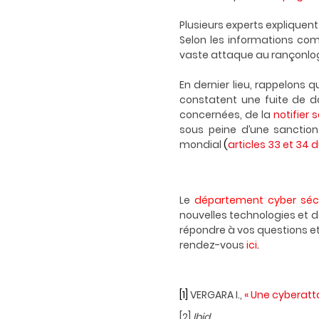
Plusieurs experts expliquen
Selon les informations co
vaste attaque au rançonlogic
En dernier lieu, rappelons q
constatent une fuite de d
concernées, de la
notifier 
sous peine d’une sanction 
mondial
(
articles 33 et 34 
Le
département cyber séc
nouvelles technologies et de
répondre à vos questions et 
rendez-vous
ici
.
[1]
VERGARA I.,
« Une cyberatt
[2]
Ibid.