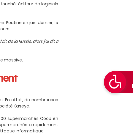
ouché l’éditeur de logiciels
r Poutine en juin dernier, le
ours.
t de la Russie, alors j’ai dit à
ue massive.
ment
es. En effet, de nombreuses
société Kaseya.
 800 supermarchés Coop en
 supermarchés a rapidement
attaque informatique.