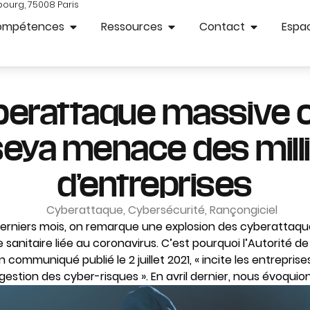
bourg, 75008 Paris
ompétences
Ressources
Contact
Espac
berattaque massive 
eya menace des mill
d’entreprises
Cyberattaque
,
Cybersécurité
,
Rançongiciel
erniers mois, on remarque une explosion des cyberattaq
e sanitaire liée au coronavirus. C’est pourquoi l’Autorité d
 communiqué publié le 2 juillet 2021, « incite les entrepri
 gestion des cyber-risques ». En avril dernier, nous évoquion