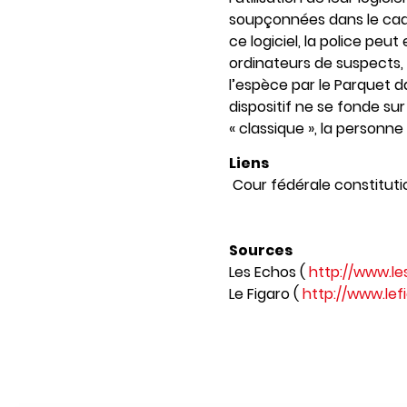
soupçonnées dans le cadr
ce logiciel, la police peu
ordinateurs de suspects, e
l’espèce par le Parquet d
dispositif ne se fonde su
« classique », la personne
Liens
Cour fédérale constitutio
Sources
Les Echos (
http://www.le
Le Figaro (
http://www.lefi