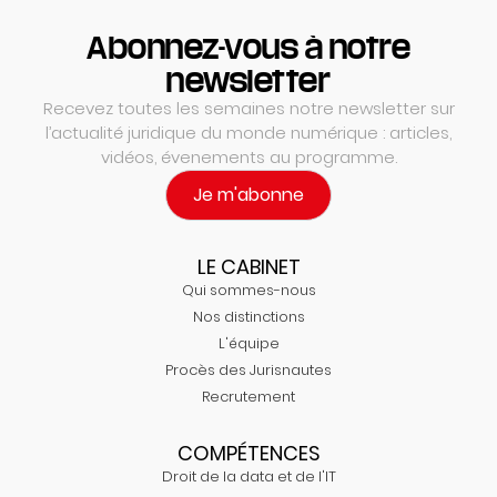
Abonnez-vous à notre
newsletter
Recevez toutes les semaines notre newsletter sur
l’actualité juridique du monde numérique : articles,
vidéos, évenements au programme.
Je m'abonne
LE CABINET
Qui sommes-nous
Nos distinctions
L'équipe
Procès des Jurisnautes
Recrutement
COMPÉTENCES
Droit de la data et de l'IT