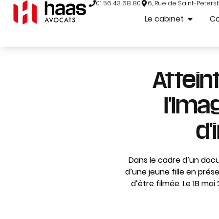
01 56 43 68 80
6, Rue de Saint-Peters
Le cabinet
C
Atteint
l'ima
d'
Dans le cadre d’un docu
d’une jeune fille en pré
d’être filmée. Le 18 mai