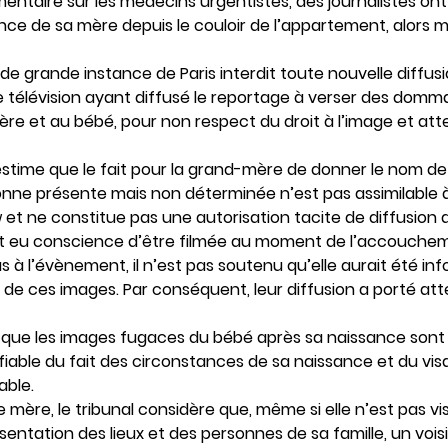
entaire sur les médecins urgentistes, des journalistes on
ence de sa mère depuis le couloir de l’appartement, alors 
l de grande instance de Paris interdit toute nouvelle diffu
télévision ayant diffusé le reportage à verser des dommag
re et au bébé, pour non respect du droit à l’image et attei
 estime que le fait pour la grand-mère de donner le nom d
nne présente mais non déterminée n’est pas assimilable 
w et ne constitue pas une autorisation tacite de diffusion 
ait eu conscience d’être filmée au moment de l’accouchem
s à l’évènement, il n’est pas soutenu qu’elle aurait été in
t de ces images. Par conséquent, leur diffusion a porté atte
te que les images fugaces du bébé après sa naissance sont 
tifiable du fait des circonstances de sa naissance et du v
able.
 mère, le tribunal considère que, même si elle n’est pas visib
résentation des lieux et des personnes de sa famille, un vo