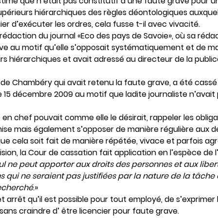
timé que n’était pas constitutif d’une faute grave pour un
supérieurs hiérarchiques des règles déontologiques auxquels 
ier d’exécuter les ordres, cela fusse t-il avec vivacité.
 rédaction du journal «Eco des pays de Savoie», où sa réda
ve au motif qu’elle s’opposait systématiquement et de ma
rs hiérarchiques et avait adressé au directeur de la public
l de Chambéry qui avait retenu la faute grave, a été cass
e 15 décembre 2009 au motif que ladite journaliste n’avait
e en chef pouvait comme elle le désirait, rappeler les obli
umise mais également s’opposer de manière régulière aux d
ue cela soit fait de manière répétée, vivace et parfois agr
ision, la Cour de cassation fait application en l’espèce de l
ul ne peut apporter aux droits des personnes et aux libert
ns qui ne seraient pas justifiées par la nature de la tâche
echerché
.»
et arrêt qu’il est possible pour tout employé, de s’exprime
sans craindre d’ être licencier pour faute grave.