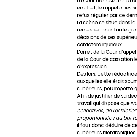
La Cour de cassation a es
en chef, le rappel à ses 
refus régulier par ce dern
La scène se situe dans la
remercier pour faute gra
décisions de ses supérieu
caractère injurieux.
L’arrêt de la Cour d’appe
de la Cour de cassation l
d’expression.
Dès lors, cette rédactric
auxquelles elle était so
supérieurs, peu importe q
Afin de justifier de sa déc
travail qui dispose que «
n
collectives, de restrictio
proportionnées au but r
Il faut donc déduire de c
supérieurs hiérarchiques 