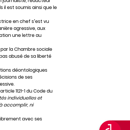
 journaliste, rédacteur
il est soumis ainsi que le
ctrice en chef s’est vu
nière agressive, aux
ation une lettre au
é par la Chambre sociale
 pas abusé de sa liberté
gations déontologiques
écisions de ses
essive.
’article 1121-1 du Code du
és individuelles et
 à accomplir, ni
r librement avec ses