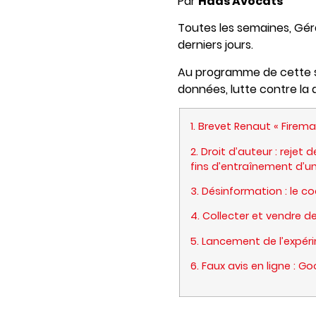
Par
Haas Avocats
T
outes les semaines, Géra
derniers jours.
Au programme de cette se
données, lutte contre la 
1. Brevet Renaut « Firem
2. Droit d’auteur : rejet
fins d’entraînement d’u
3. Désinformation : le 
4. Collecter et vendre 
5. Lancement de l’expér
6. Faux avis en ligne : Go