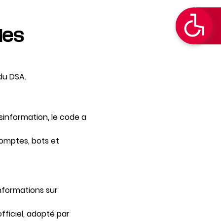
des
du DSA.
sinformation, le code a
comptes, bots et
nformations sur
ficiel, adopté par