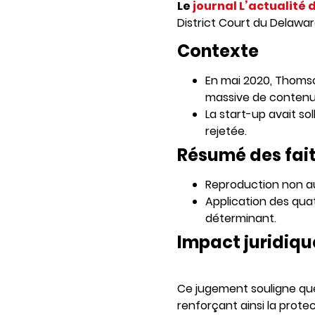
Le
journal L’actualité 
District Court du Delawar
Contexte
En mai 2020, Thomso
massive de contenus 
La start-up avait so
rejetée.
Résumé des fai
Reproduction non au
Application des quat
déterminant.
Impact juridiqu
Ce jugement souligne que 
renforçant ainsi la protec