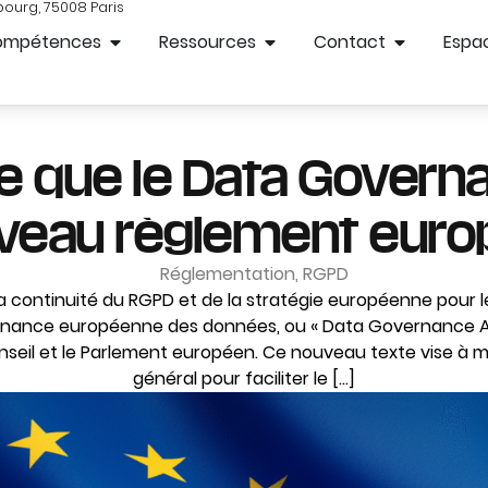
bourg, 75008 Paris
ompétences
Ressources
Contact
Espac
e que le Data Govern
uveau règlement euro
Réglementation
,
RGPD
a continuité du RGPD et de la stratégie européenne pour l
rnance européenne des données, ou « Data Governance Act 
nseil et le Parlement européen. Ce nouveau texte vise à 
général pour faciliter le […]