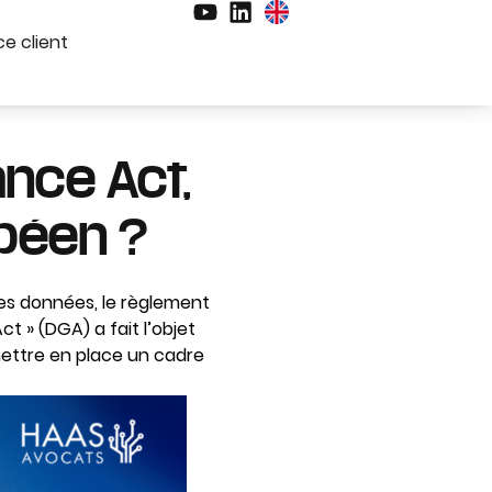
e client
ance Act,
péen ?
es données, le règlement
» (DGA) a fait l’objet
mettre en place un cadre