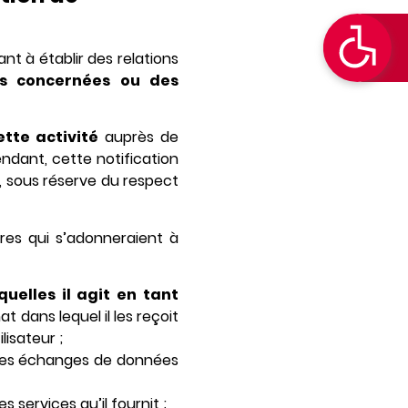
t à établir des relations
s concernées ou des
ette activité
auprès de
ndant, cette notification
é, sous réserve du respect
res qui s’adonneraient à
uelles il agit en tant
t dans lequel il les reçoit
lisateur ;
 les échanges de données
 services qu’il fournit ;