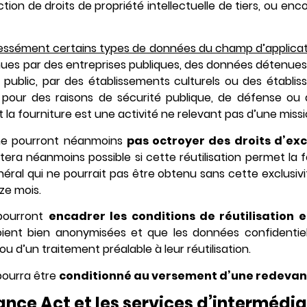
ction de droits de propriété intellectuelle de tiers, ou en
essément certains types de données du champ d’applicat
ues par des entreprises publiques, des données détenues
e public, par des établissements culturels ou des établ
our des raisons de sécurité publique, de défense ou 
a fourniture est une activité ne relevant pas d’une missio
 ne pourront néanmoins
pas octroyer des droits d’exc
stera néanmoins possible si cette réutilisation permet la 
néral qui ne pourrait pas être obtenu sans cette exclusivit
ze mois.
 pourront
encadrer les conditions de réutilisation e
ient bien anonymisées et que les données confidentiell
u d’un traitement préalable à leur réutilisation.
pourra être
conditionné au versement d’une redeva
nce Act et les services d’intermédia