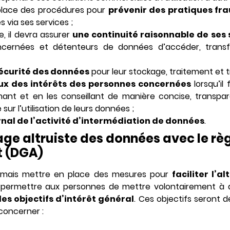
 place des procédures pour
prévenir des pratiques fr
 via ses services ;
le, il devra assurer
une continuité raisonnable de ses 
cernées et détenteurs de données d’accéder, transf
sécurité des données
pour leur stockage, traitement et t
ux des intérêts des personnes concernées
lorsqu’il 
rmant et en les conseillant de manière concise, transp
sur l’utilisation de leurs données ;
rnal de l’activité d’intermédiation de données
.
age altruiste des données avec le r
 (DGA)
rmais mettre en place des mesures pour
faciliter l’
i de permettre aux personnes de mettre volontairement à 
es objectifs d’intérêt général
. Ces objectifs seront dé
concerner :