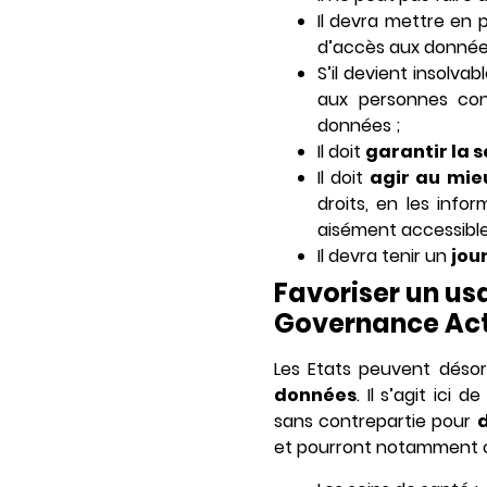
Il devra mettre en
d’accès aux données
S’il devient insolvab
aux personnes con
données ;
Il doit
garantir la 
Il doit
agir au mie
droits, en les info
aisément accessible 
Il devra tenir un
jou
Favoriser un us
Governance Act
Les Etats peuvent déso
données
. Il s’agit ic
sans contrepartie pour
d
et pourront notamment 