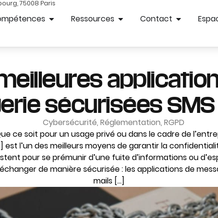
bourg, 75008 Paris
ompétences
Ressources
Contact
Espac
meilleures applicatio
rie sécurisées SMS e
Cybersécurité
,
Réglementation
,
RGPD
e ce soit pour un usage privé ou dans le cadre de l’entrep
] est l’un des meilleurs moyens de garantir la confidentia
xistent pour se prémunir d’une fuite d’informations ou d’e
échanger de manière sécurisée : les applications de messa
mails […]