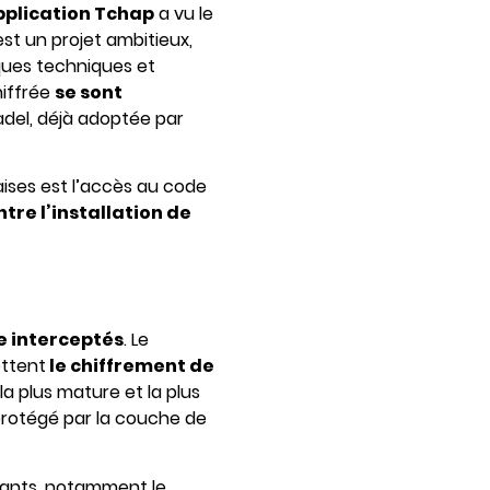
pplication Tchap
a vu le
st un projet ambitieux,
ques techniques et
hiffrée
se sont
tadel, déjà adoptée par
aises est l’accès au code
tre l’installation de
e interceptés
. Le
ettent
le chiffrement de
a plus mature et la plus
 protégé par la couche de
sants, notamment le