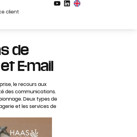
e client
ns de
t E-mail
rise, le recours aux
lité des communications.
spionnage. Deux types de
gerie et les services de