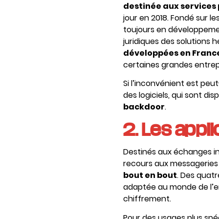
destinée aux services
jour en 2018. Fondé sur l
toujours en développemen
juridiques des solutions 
développées en Franc
certaines grandes entrep
Si l’inconvénient est peu
des logiciels, qui sont d
backdoor
.
2. Les appli
Destinés aux échanges in
recours aux messageries 
bout en bout
. Des quatr
adaptée au monde de l’en
chiffrement.
Pour des usages plus spé