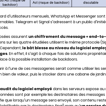
iard d’utilisateurs mensuels, WhatsApp et Messenger sont a
ables. Telegram et Signal s’adressent à un public d’initié
ccès.
posées assurent
un chiffrement du message « end-to
ions sur les quatre étudiées utilisent le même protocole (Si
 Cependant,
le bât blesse au niveau du logiciel emplo
ages
. En effet, il s’agit à chaque fois de solutions propriéta
place à la possible installation de backdoors.
courir à l’une de ces messageries serait comme utiliser les 
bien de valeur, puis le stocker dans une cabane de jardin. Il
 audit du logiciel employé
dans les serveurs expose au 
données sont par exemple les destinataires des messages et
fie que lorsqu’un message sera envoyé, son contenu rest
hiffrable par le destinataire final) mais qu’
un service 