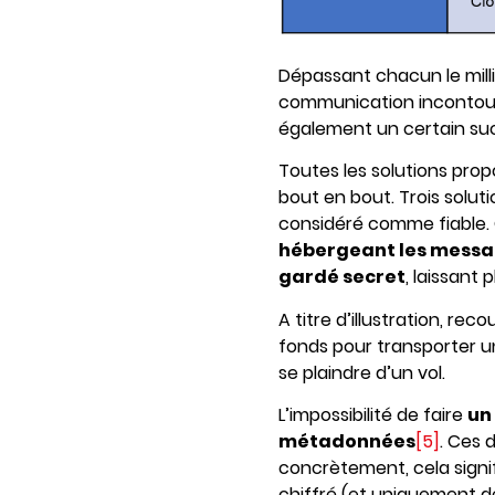
Dépassant chacun le mill
communication incontourn
également un certain su
Toutes les solutions pro
bout en bout. Trois solut
considéré comme fiable.
hébergeant les mess
gardé secret
, laissant 
A titre d’illustration, re
fonds pour transporter un 
se plaindre d’un vol.
L’impossibilité de faire
un
métadonnées
[5]
. Ces 
concrètement, cela signi
chiffré (et uniquement déc