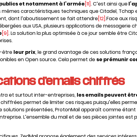
 publics et notamment à l’armée
[11]
. C’est ainsi que
l’a
es mêmes caractéristiques techniques que Citadel, Tchap e
t, dont l’aboutissement se fait attendre
[12]
.Face aux ris
hébergées aux USA, plusieurs applications de messagerie c
e
[9]
. La solution la plus optimisée à ce jour semble être Ci
rises.
t-être
leur prix
, le grand avantage de ces solutions franç
isponibles en Open source. Cela permet de
se prémunir con
cations d’emails chiffrés
tra et surtout inter-entreprises,
les emails peuvent êtr
chiffrées permet de limiter ces risques puisqu’elles perm
e solutions présentées, ProtonMail apparaît comme étant l
treprise. L’ensemble du mail et de ses pièces jointes est
cifiques, ZedMail propose également des services intéres