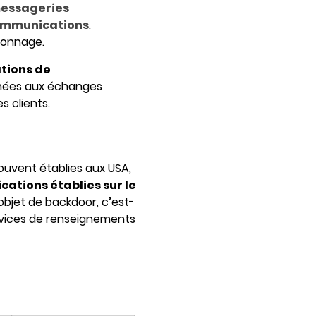
messageries
communications
.
pionnage.
tions de
inées aux échanges
s clients.
souvent établies aux USA,
ications établies sur le
l’objet de backdoor, c’est-
ervices de renseignements