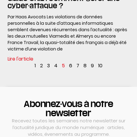
cyber-attaque ?
Par Haas Avocats Les violations de données
personnelles à la suite d’attaques informatiques
semblent devenues récurrentes dans l’actualité : après
les deux mutuelles Viamedis et Almerys ou encore
France Travail, la quasi-totalité des français a déjà été
victime d’une violation de
Lire l'article
1
2
3
4
5
6
7
8
9
10
Abonnez-vous à notre
newsletter
Recevez toutes les semaines notre newsletter sur
l’actualité juridique du monde numérique : articles,
vidéos, évenements au programme.