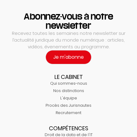
Abonnez-vous à notre
newsletter
Recevez toutes les semaines notre newsletter sur
l’actualité juridique du monde numérique : articles,
vidéos, évenements au programme.
Je m'abonne
LE CABINET
Qui sommes-nous
Nos distinctions
L'équipe
Procès des Jurisnautes
Recrutement
COMPÉTENCES
Droit de la data et de l'IT