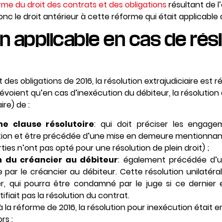
rme du droit des contrats et des obligations
résultant de 
donc le droit antérieur à cette réforme qui était applicable
on applicable en cas de rési
 des obligations de 2016, la résolution extrajudiciaire est ré
prévoient qu’en cas d’inexécution du débiteur, la résolution
ire) de :
ne clause résolutoire
: qui doit préciser les engage
ution et être précédée d’une mise en demeure mentionna
arties n’ont pas opté pour une résolution de plein droit) ;
n du créancier au débiteur
: également précédée d’
par le créancier au débiteur. Cette résolution unilatéral
er, qui pourra être condamné par le juge si ce dernier
iait pas la résolution du contrat.
 la réforme de 2016, la résolution pour inexécution était en
rs :