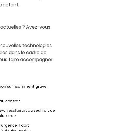
tractant.
ractuelles ? Avez-vous
 nouvelles technologies
rales dans le cadre de
 vous faire accompagner
écution suffisamment grave,
 du contrat.
ci résulterait du seul fait de
utoire. »
 urgence, il doit
lai raisonnable.