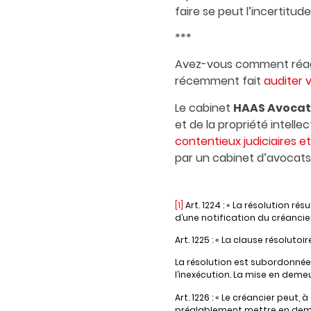
faire se peut l’incertit
***
Avez-vous comment réagir
récemment fait
auditer 
Le cabinet
HAAS Avocat
et de la propriété intelle
contentieux judiciaires et
par un cabinet d’avocats 
[1]
Art. 1224 : « La résolution r
d’une notification du créancier
Art. 1225 : « La clause résolut
La résolution est subordonnée 
l’inexécution. La mise en deme
Art. 1226 : « Le créancier peut,
préalablement mettre en demeu