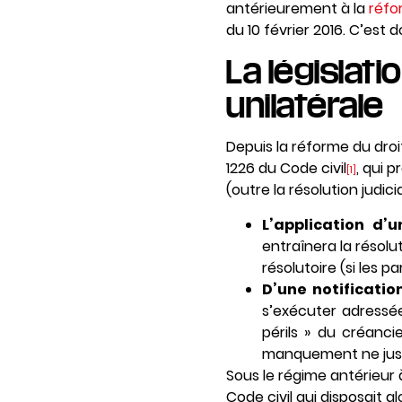
antérieurement à la
réfo
du 10 février 2016. C’est 
La législati
unilatérale
Depuis la réforme du droit
1226 du Code civil
, qui 
[1]
(outre la résolution judicia
L’application d’u
entraînera la résol
résolutoire (si les p
D’une notificatio
s’exécuter adressée 
périls » du créanci
manquement ne justif
Sous le régime antérieur à
Code civil qui disposait alo