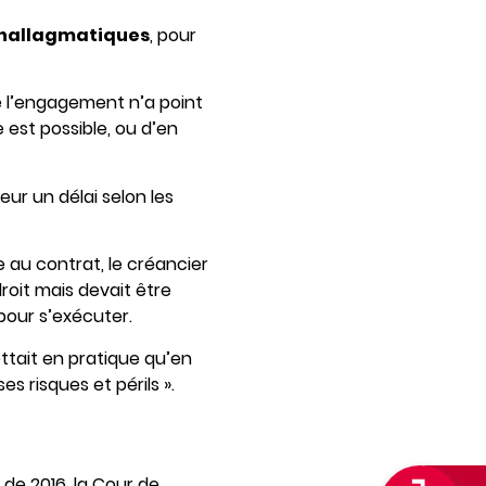
synallagmatiques
, pour
le l’engagement n’a point
e est possible, ou d’en
eur un délai selon les
e au contrat, le créancier
droit mais devait être
pour s’exécuter.
ettait en pratique qu’en
s risques et périls ».
 de 2016, la Cour de