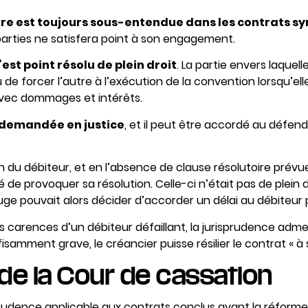
ire est toujours sous-entendue dans les contrats 
parties ne satisfera point à son engagement.
’est point résolu de plein droit
. La partie envers laquel
 de forcer l’autre à l’exécution de la convention lorsqu’ell
avec dommages et intérêts.
e demandée en justice
, et il peut être accordé au défend
on du débiteur, et en l’absence de clause résolutoire prévu
ité de provoquer sa résolution. Celle-ci n’était pas de plein 
uge pouvait alors décider d’accorder un délai au débiteur 
es carences d’un débiteur défaillant, la jurisprudence adm
mment grave, le créancier puisse résilier le contrat « à se
 de la Cour de cassation
sprudence applicable aux contrats conclus avant la réforme