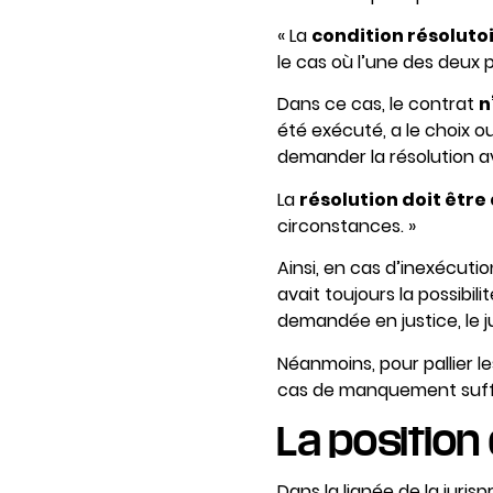
« La
condition résoluto
le cas où l’une des deux 
Dans ce cas, le contrat
n
été exécuté, a le choix ou
demander la résolution 
La
résolution doit êtr
circonstances. »
Ainsi, en cas d’inexécuti
avait toujours la possibil
demandée en justice, le j
Néanmoins, pour pallier l
cas de manquement suffisa
La position
Dans la lignée de la juri