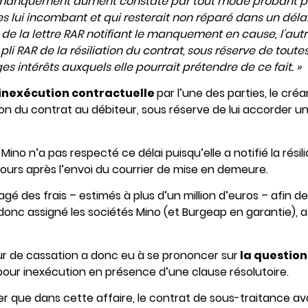
 manquement dûment constaté par tout mode probant par
s lui incombant et qui resterait non réparé dans un délai
de la lettre RAR notifiant le manquement en cause, l’autr
 pli RAR de la résiliation du contrat,
sous réserve de toutes
ntérêts auxquels elle pourrait prétendre de ce fait. »
’inexécution contractuelle
par l’une des parties, le créa
ation du contrat au débiteur, sous réserve de lui accorder un 
 Mino n’a pas respecté ce délai puisqu’elle a notifié la résil
ours après l’envoi du courrier de mise en demeure.
é des frais – estimés à plus d’un million d’euros – afin de 
 donc assigné les sociétés Mino (et Burgeap en garantie), af
our de cassation a donc eu à se prononcer sur
la question 
pour inexécution en présence d’une clause résolutoire.
ser que dans cette affaire, le contrat de sous-traitance av