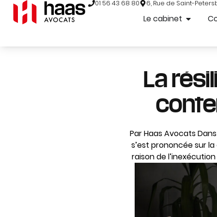
01 56 43 68 80
6, Rue de Saint-Peters
Le cabinet
C
La rési
conte
Par Haas Avocats Dans u
s’est prononcée sur la q
raison de l’inexécution