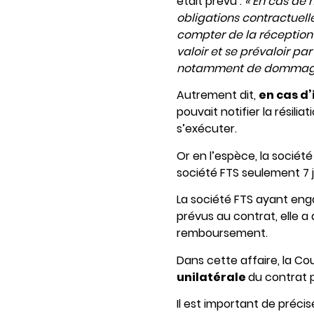
était prévu :
« En cas de
obligations contractuelle
compter de la réception 
valoir et se prévaloir par
notamment de dommages i
Autrement dit,
en cas d
pouvait notifier la résili
s’exécuter.
Or en l’espèce, la société
société FTS seulement 7 j
La société FTS ayant engag
prévus au contrat, elle a
remboursement.
Dans cette affaire, la C
unilatérale
du contrat 
Il est important de préci