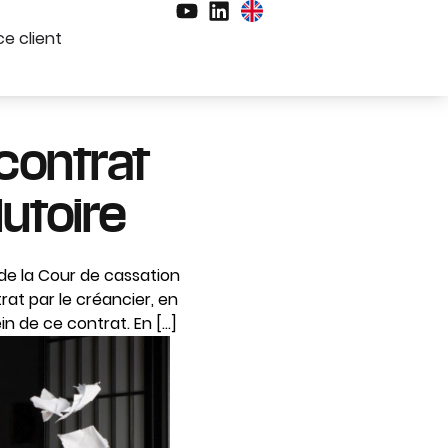
e client
 contrat
utoire
 de la Cour de cassation
trat par le créancier, en
in de ce contrat. En […]