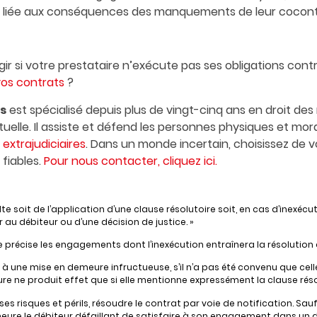
ude liée aux conséquences des manquements de leur cocon
 si votre prestataire n’exécute pas ses obligations cont
vos contrats
?
s
est spécialisé depuis plus de vingt-cinq ans en droit des
ctuelle. Il assiste et défend les personnes physiques et mo
 extrajudiciaires
. Dans un monde incertain, choisissez de
fiables.
Pour nous contacter, cliquez ici.
ésulte soit de l’application d’une clause résolutoire soit, en cas d’inex
 au débiteur ou d’une décision de justice. »
oire précise les engagements dont l’inexécution entraînera la résolution
à une mise en demeure infructueuse, s’il n’a pas été convenu que celle-
ure ne produit effet que si elle mentionne expressément la clause résol
 à ses risques et périls, résoudre le contrat par voie de notification. Sauf
re le débiteur défaillant de satisfaire à son engagement dans un dé