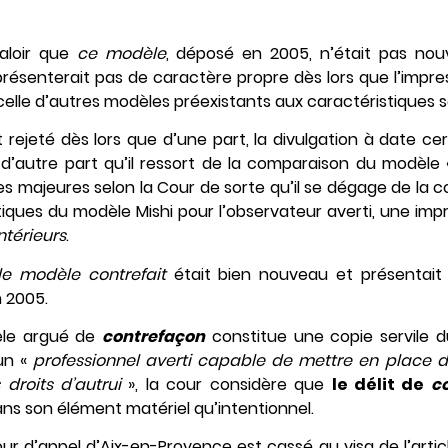
valoir que
ce modèle
, déposé en 2005, n’était pas nouv
présenterait pas de caractère propre dès lors que l’impre
 celle d’autres modèles préexistants aux caractéristiques 
t rejeté dès lors que d’une part, la divulgation à date ce
d’autre part qu’il ressort de la comparaison du modèle 
s majeures selon la Cour de sorte qu’il se dégage de la 
iques du modèle Mishi pour l’observateur averti, une imp
térieurs
.
le modèle contrefait
était bien nouveau et présentait
 2005.
èle argué de
contrefaçon
constitue une copie servile d
un «
professionnel averti capable de mettre en place de
droits d’autrui
», la cour considère que
le délit de
c
ans son élément matériel qu’intentionnel.
Cour d’appel d’Aix-en-Provence est cassé au visa de l’arti