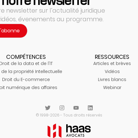
 notre newsletter
 newsletter sur l’actualité juridique
 vidéos, évenements au programme.
m'abonne
COMPÉTENCES
RESSOURCES
Droit de la data et de l'IT
Articles et brèves
 de la propriété Intellectuelle
Vidéos
Droit du E-commerce
Livres blancs
oit numérique des affaires
Webinar
© 1998-2026 - Tous droits réservés