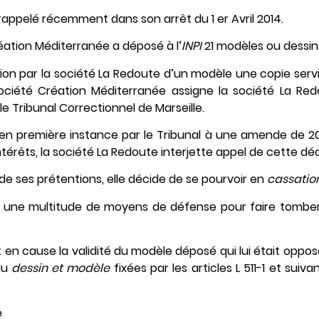
 rappelé récemment dans son arrêt du 1 er Avril 2014.
réation Méditerranée a déposé à l’
INPI
21 modèles ou dessins
tion par la société La Redoute d’un modèle une copie servi
ociété Création Méditerranée assigne la société La R
e Tribunal Correctionnel de Marseille.
n première instance par le Tribunal à une amende de 20
rêts, la société La Redoute interjette appel de cette déc
de ses prétentions, elle décide de se pourvoir en
cassatio
s une multitude de moyens de défense pour faire tomber
et en cause la validité du modèle déposé qui lui était oppo
du
dessin et modèle
fixées par les articles L 511-1 et suiv
e