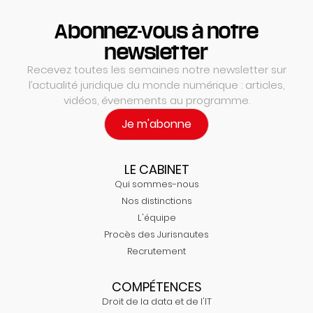
Abonnez-vous à notre
newsletter
Recevez toutes les semaines notre newsletter sur
l’actualité juridique du monde numérique : articles,
vidéos, évenements au programme.
Je m'abonne
LE CABINET
Qui sommes-nous
Nos distinctions
L'équipe
Procès des Jurisnautes
Recrutement
COMPÉTENCES
Droit de la data et de l'IT