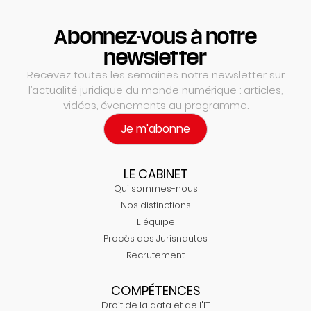
Abonnez-vous à notre
newsletter
Recevez toutes les semaines notre newsletter sur
l’actualité juridique du monde numérique : articles,
vidéos, évenements au programme.
Je m'abonne
LE CABINET
Qui sommes-nous
Nos distinctions
L'équipe
Procès des Jurisnautes
Recrutement
COMPÉTENCES
Droit de la data et de l'IT