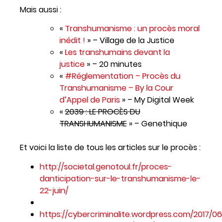
Mais aussi :
«
Transhumanisme : un procès moral
inédit !
» – Village de la Justice
«
Les transhumains devant la
justice
» – 20 minutes
«
#Réglementation – Procès du
Transhumanisme – By la Cour
d’Appel de Paris
» – My Digital Week
«
2039 : LE PROCÈS DU
TRANSHUMANISME
» – Genethique
Et voici la liste de tous les articles sur le procès :
http://societal.genotoul.fr/proces-
danticipation-sur-le-transhumanisme-le-
22-juin/
https://cybercriminalite.wordpress.com/2017/