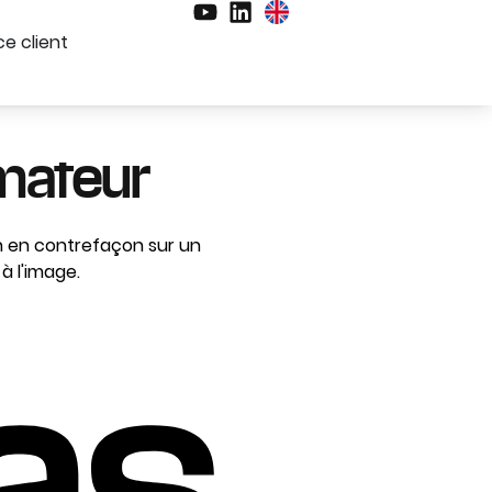
e client
amateur
ion en contrefaçon sur un
à l'image.