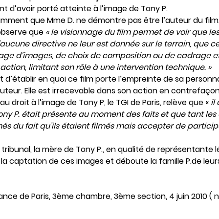
nt d’avoir porté atteinte à l’image de Tony P.
tamment que Mme D. ne démontre pas être l’auteur du film. 
 observe que
« le visionnage du film permet de voir que le
aucune directive ne leur est donnée sur le terrain, que c
age d’images, de choix de composition ou de cadrage et 
action, limitant son rôle à une intervention technique. »
d’établir en quoi ce film porte l’empreinte de sa personn
auteur. Elle est irrecevable dans son action en contrefaçon
e au droit à l’image de Tony P, le TGI de Paris, relève que «
il
ony P. était présente au moment des faits et que tant les
és du fait qu’ils étaient filmés mais accepter de particip
tribunal, la mère de Tony P., en qualité de représentante lé
 la captation de ces images et déboute la famille P.de le
ance de Paris, 3ème chambre, 3ème section, 4 juin 2010 ( 