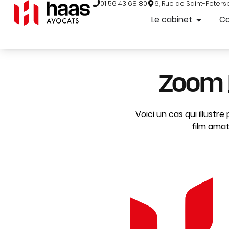
01 56 43 68 80
6, Rue de Saint-Peters
Le cabinet
C
Zoom j
Voici un cas qui illustr
film amat